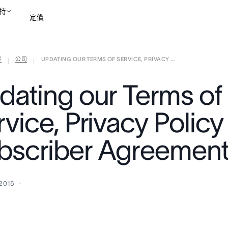
持
定價
部
公司
UPDATING OUR TERMS OF SERVICE, PRIVACY ...
聯絡銷售部
檢視示範
|
|
dating our Terms of
vice, Privacy Policy
bscriber Agreemen
 2015