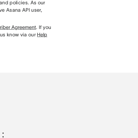
and policies. As our
ive Asana API user,
riber Agreement
. If you
 us know via our
Help
e：