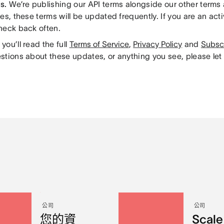
s.
We’re publishing our API terms alongside our other terms 
es, these terms will be updated frequently. If you are an act
heck back often.
ou’ll read the full
Terms of Service
,
Privacy Policy
and
Subsc
stions about these updates, or anything you see, please let
公司
公司
您的資
Scal