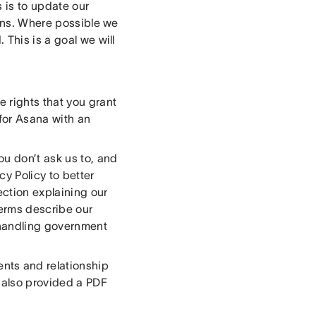
 is to update our
lans. Where possible we
 This is a goal we will
 rights that you grant
for Asana with an
u don’t ask us to, and
cy Policy to better
ection explaining our
terms describe our
 handling government
ts and relationship
 also provided a PDF