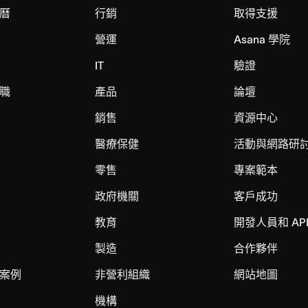
曆
行銷
取得支援
營運
Asana 學院
IT
驗證
職
產品
論壇
銷售
資源中心
醫療保健
活動與網路研
零售
專案範本
政府機關
客戶成功
教育
開發人員和 AP
製造
合作夥伴
案例
非營利組織
網站地圖
機構