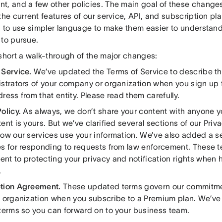
t, and a few other policies. The main goal of these changes
the current features of our service, API, and subscription p
d to use simpler language to make them easier to understand.
 to pursue.
 short a walk-through of the major changes:
 Service.
We’ve updated the Terms of Service to describe the
istrators of your company or organization when you sign up 
ress from that entity. Please read them carefully.
olicy.
As always, we don’t share your content with anyone yo
ent is yours. But we’ve clarified several sections of our Priva
how our services use your information. We’ve also added a s
es for responding to requests from law enforcement. These 
nt to protecting your privacy and notification rights when
.
tion Agreement.
These updated terms govern our commitmen
r organization when you subscribe to a Premium plan. We’ve
 terms so you can forward on to your business team.