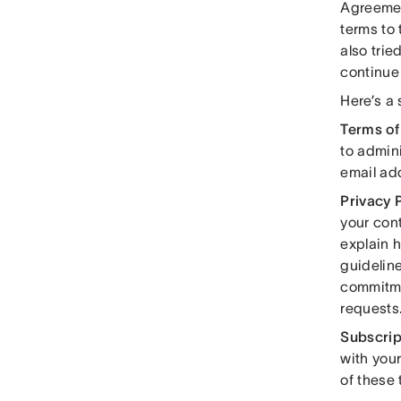
Agreemen
terms to 
also trie
continue
Here’s a
Terms of
to admin
email add
Privacy P
your cont
explain 
guidelin
commitme
requests
Subscrip
with you
of these