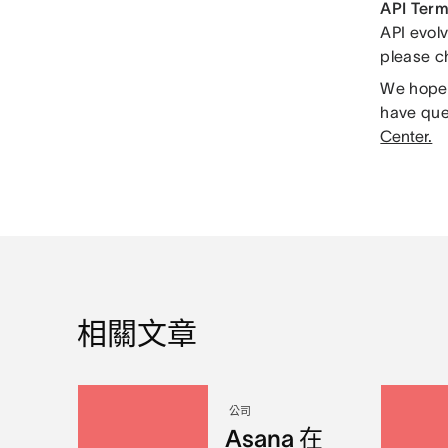
API Term
API evolv
please c
We hope y
have que
Center.
相關文章
公司
Asana 在