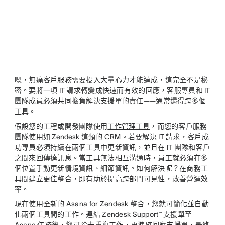
嗯，無痛客戶服務需要投入大量心力才能達成，這完全不是秘
密。要將一項 IT 請求轉變成快速而有效的回應，客服專員和 IT
團隊成員必須共同擔負解決支援單的責任——通常還得跨多個
工具。
假設您的工程或開發團隊使用
工作管理工具
，而您的客戶服務
團隊使用如
Zendesk
這類的 CRM。若要解決 IT 請求，客戶成
功專員必須持續在兩個工具中更新資訊，並且在 IT 團隊和客戶
之間來回傳達訊息。當工具無法相互溝通時，員工就必須在多
個位置手動更新情境資訊、細節資訊。如何解決呢？在商務工
具間建立更佳整合，即有助於提高跨部門可見性，改善營運效
率。
現在使用全新的 Asana for Zendesk 整合，您就可簡化並自動
化兩個工具間的工作。連結 Zendesk Support™ 支援單至