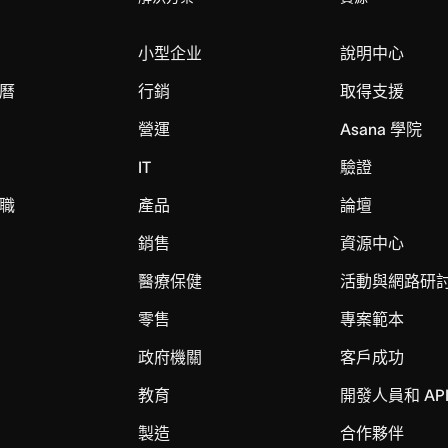
小型企业
說明中心
曆
行銷
取得支援
營運
Asana 學院
IT
驗證
職
產品
論壇
銷售
資源中心
醫療保健
活動與網路研
零售
專案範本
政府機關
客戶成功
教育
開發人員和 AP
製造
合作夥伴