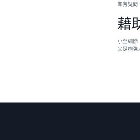
如有疑問
藉助
小至細節
又足夠強