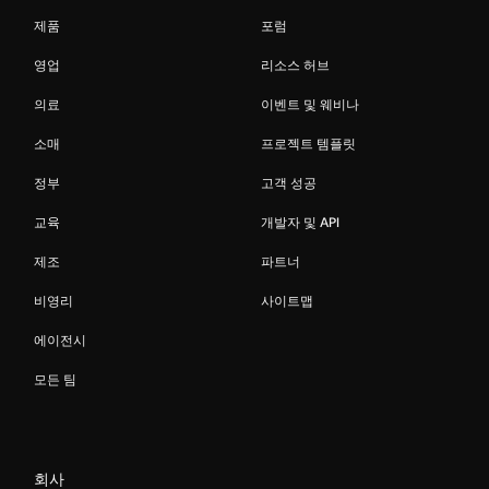
제품
포럼
영업
리소스 허브
의료
이벤트 및 웨비나
소매
프로젝트 템플릿
정부
고객 성공
교육
개발자 및 API
제조
파트너
비영리
사이트맵
에이전시
모든 팀
회사