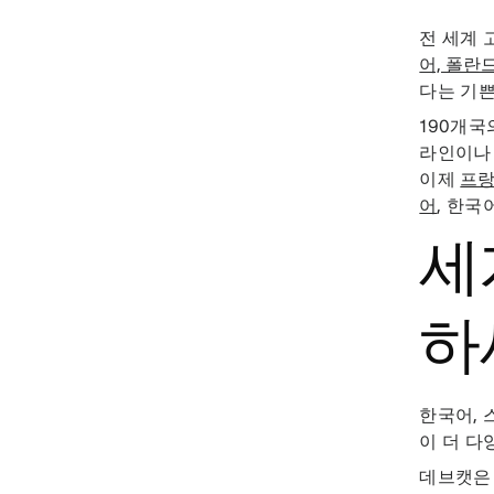
전 세계 
어, 폴란
다는 기쁜
190개국
라인이나
이제
프랑
어
, 한국
세
하
한국어, 
이 더 다
데브캣은 