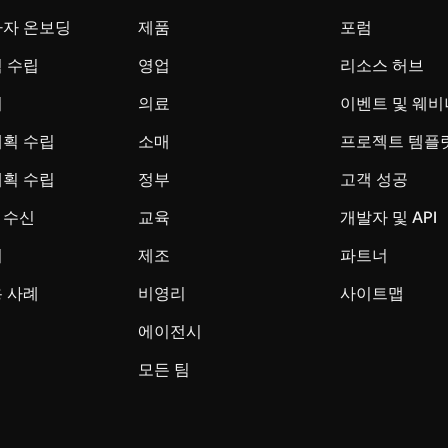
사자 온보딩
제품
포럼
 수립
영업
리소스 허브
시
의료
이벤트 및 웨비
계획 수립
소매
프로젝트 템플
계획 수립
정부
고객 성공
 수신
교육
개발자 및 API
리
제조
파트너
 사례
비영리
사이트맵
에이전시
모든 팀