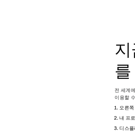
지
를
전 세계에
이용할 수
오른쪽
내 프
디스플