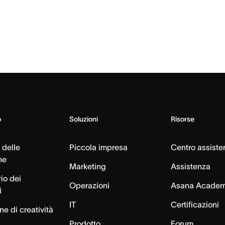
o
Soluzioni
Risorse
 delle
Piccola impresa
Centro assiste
ne
Marketing
Assistenza
io dei
Operazioni
Asana Acade
i
IT
Certificazioni
e di creatività
Prodotto
Forum