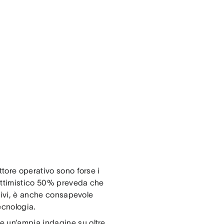
ttore operativo sono forse i
ottimistico 50% preveda che
ttivi, è anche consapevole
ecnologia.
e un’ampia indagine su oltre