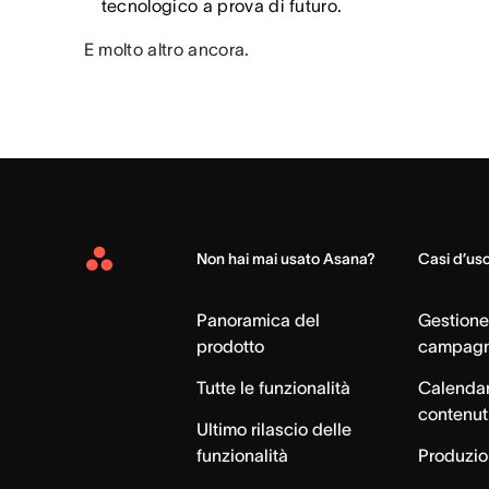
tecnologico a prova di futuro.
E molto altro ancora.
Non hai mai usato Asana?
Casi d’us
Asana
Home
Panoramica del
Gestione
prodotto
campag
Tutte le funzionalità
Calendar
contenut
Ultimo rilascio delle
funzionalità
Produzion