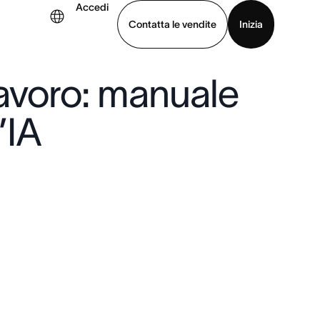
Accedi
Contatta le vendite
Inizia
 lavoro: manuale
uarda la demo
Scarica l’app
’IA