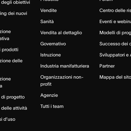
degli obiettivi
Vendite
Centro delle ri
ng dei nuovi
Sanità
Eventi e webin
azione
Vendita al dettaglio
Modelli di pro
ativa
Governativo
Successo dei c
 prodotti
Istruzione
Sviluppatori e 
zione delle
Industria manifatturiera
Partner
Organizzazioni non-
Mappa del sit
azione
profit
ca
Agenzie
 di progetto
Tutti i team
delle attività
si d’uso