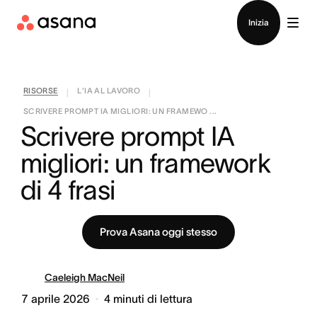
Contatta le vendite
Inizia
RISORSE
L'IA AL LAVORO
|
|
SCRIVERE PROMPT IA MIGLIORI: UN FRAMEWO ...
Scrivere prompt IA 
migliori: un framework 
di 4 frasi
Prova Asana oggi stesso
Caeleigh MacNeil
7 aprile 2026
4
minuti di lettura