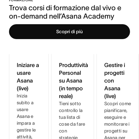
FORMAZIONE
Trova corsi di formazione dal vivo e 
on-demand nell’Asana Academy
Scopri di più
Iniziare a
Produttività
Gestire i
usare
Personal
progetti
Asana
su Asana
con
(live)
(in tempo
Asana
Inizia
reale)
(live)
subito a
Tieni sotto
Scopri come
usare
controllo la
pianificare,
Asana e
tua lista di
eseguire e
impara a
cose da fare
monitorare i
gestire le
con
progetti su
attività,
strategie
Asana per