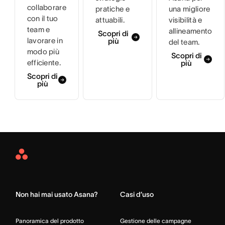
collaborare
pratiche e
una migliore
con il tuo
attuabili.
visibilità e
team e
allineamento
Scopri di
lavorare in
più
del team.
modo più
Scopri di
efficiente.
più
Scopri di
più
Asana
Home
Non hai mai usato Asana?
Casi d’uso
Panoramica del prodotto
Gestione delle campagne