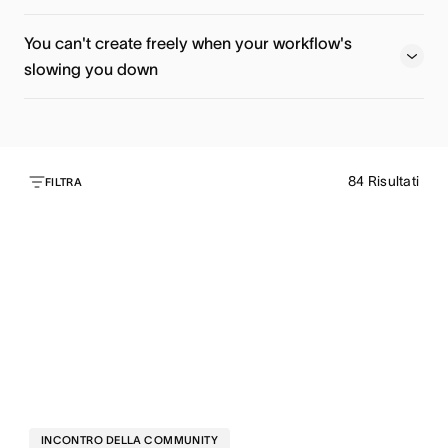
Register now
Watch now
You can't create freely when your workflow's
slowing you down
Watch now
84
Risultati
Watch now
FILTRA
INCONTRO DELLA COMMUNITY