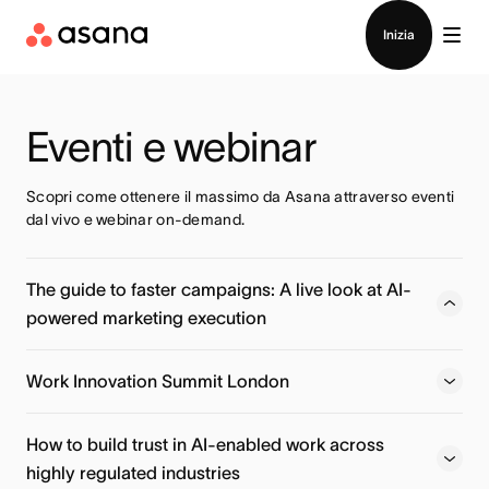
Contatta le vendite
Inizia
Eventi e webinar
Scopri come ottenere il massimo da Asana attraverso eventi 
dal vivo e webinar on-demand.
The guide to faster campaigns: A live look at AI-
powered marketing execution
Learn how Action Rocket moves beyond basic AI prompts
to deploy specialized AI Teammates that handle localized
Work Innovation Summit London
planning, launch readiness, and post-campaign insights —
automatically.
How to build trust in AI-enabled work across
highly regulated industries