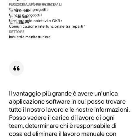
FLUSSI DI LAVORO PRINCIPALI
FUNZIONALITÀ PRINCIPALI
Gestione dei progetti
La scalabilità “su misura” richiedeva precisione e
AI Studio
Lancio di prodotti
L’implementazione di Asana ha eliminato il lavoro
Flessibilità:
Asana consente a KW di soddisfare le
Portfolio
agilità, cose semplicemente irraggiungibili con i soli
Monitoraggio obiettivi e OKR
manuale e ripetitivo e ha consentito la
esigenze specifiche dei clienti senza colli di bottiglia
moduli
flussi di lavoro tradizionali.
Comunicazione interfunzionale tra reparti
standardizzazione dei processi, il tutto senza
operativi.
SETTORE
sacrificare la flessibilità.
Industria manifatturiera
Coinvolgimento:
i team interni agiscono in modo più
consapevole, sono motivati da uno scopo e sono
pronti per la crescita futura.
Il vantaggio più grande è avere un'unica
applicazione software in cui posso trovare
tutto il nostro lavoro e le nostre informazioni.
Posso vedere il carico di lavoro di ogni
team, determinare chi è responsabile di
cosa ed eliminare il lavoro manuale con