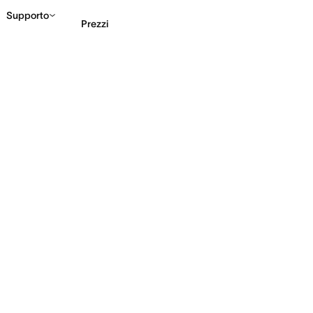
Supporto
Prezzi
Contatta le vendite
G