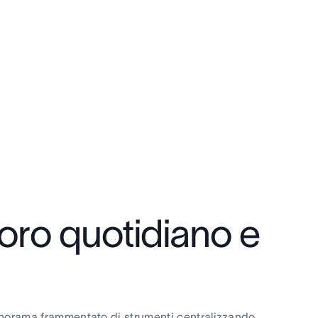
oro quotidiano e
anorama frammentato di strumenti centralizzando