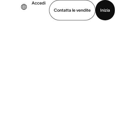
Accedi
Contatta le vendite
Inizia
uarda la demo
Scarica l’app