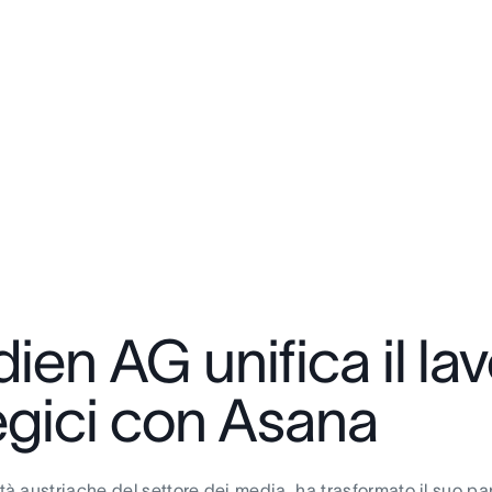
 AG unifica il lav
ategici con Asana
 austriache del settore dei media, ha trasformato il suo p