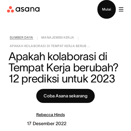
Hubungi penjualan
Mulai
SUMBER DAYA
MANAJEMEN KERJA
|
|
APAKAH KOLABORASI DI TEMPAT KERJA BERUB ...
Apakah kolaborasi di 
Tempat Kerja berubah? 
12 prediksi untuk 2023
Coba Asana sekarang
Rebecca Hinds
17 Desember 2022