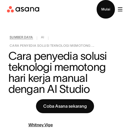
Hubungi penjualan
Mulai
SUMBER DAYA
AI
|
|
CARA PENYEDIA SOLUSI TEKNOLOGI MEMOTONG ...
Cara penyedia solusi 
teknologi memotong 
hari kerja manual 
dengan AI Studio
Coba Asana sekarang
Whitney Vige