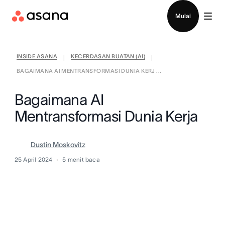
Hubungi penjualan
Mulai
INSIDE ASANA
KECERDASAN BUATAN (AI)
|
|
BAGAIMANA AI MENTRANSFORMASI DUNIA KERJ ...
Bagaimana AI
Mentransformasi Dunia Kerja
Dustin Moskovitz
25 April 2024
5
menit baca