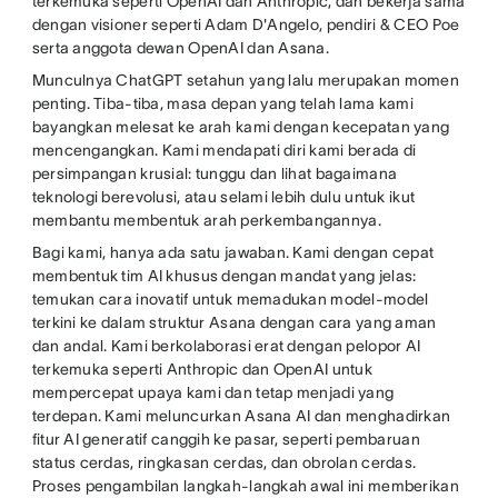
terkemuka seperti OpenAI dan Anthropic, dan bekerja sama
dengan visioner seperti Adam D'Angelo, pendiri & CEO Poe
serta anggota dewan OpenAI dan Asana.
Munculnya ChatGPT setahun yang lalu merupakan momen
penting. Tiba-tiba, masa depan yang telah lama kami
bayangkan melesat ke arah kami dengan kecepatan yang
mencengangkan. Kami mendapati diri kami berada di
persimpangan krusial: tunggu dan lihat bagaimana
teknologi berevolusi, atau selami lebih dulu untuk ikut
membantu membentuk arah perkembangannya.
Bagi kami, hanya ada satu jawaban. Kami dengan cepat
membentuk tim AI khusus dengan mandat yang jelas:
temukan cara inovatif untuk memadukan model-model
terkini ke dalam struktur Asana dengan cara yang aman
dan andal. Kami berkolaborasi erat dengan pelopor AI
terkemuka seperti Anthropic dan OpenAI untuk
mempercepat upaya kami dan tetap menjadi yang
terdepan. Kami meluncurkan Asana AI dan menghadirkan
fitur AI generatif canggih ke pasar, seperti pembaruan
status cerdas, ringkasan cerdas, dan obrolan cerdas.
Proses pengambilan langkah-langkah awal ini memberikan