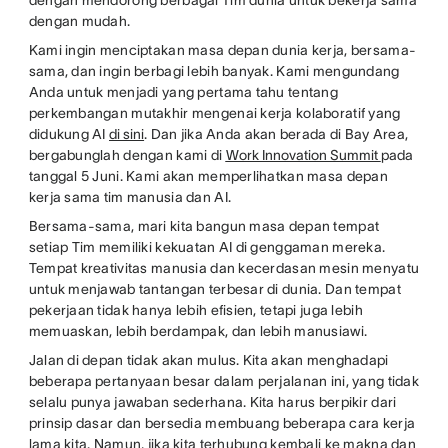
dengan mendorong berbagai Tim dunia untuk bekerja sama
dengan mudah.
Kami ingin menciptakan masa depan dunia kerja, bersama-
sama, dan ingin berbagi lebih banyak. Kami mengundang
Anda untuk menjadi yang pertama tahu tentang
perkembangan mutakhir mengenai kerja kolaboratif yang
didukung AI
di sini
. Dan jika Anda akan berada di Bay Area,
bergabunglah dengan kami di
Work Innovation Summit
pada
tanggal 5 Juni. Kami akan memperlihatkan masa depan
kerja sama tim manusia dan AI.
Bersama-sama, mari kita bangun masa depan tempat
setiap Tim memiliki kekuatan AI di genggaman mereka.
Tempat kreativitas manusia dan kecerdasan mesin menyatu
untuk menjawab tantangan terbesar di dunia. Dan tempat
pekerjaan tidak hanya lebih efisien, tetapi juga lebih
memuaskan, lebih berdampak, dan lebih manusiawi.
Jalan di depan tidak akan mulus. Kita akan menghadapi
beberapa pertanyaan besar dalam perjalanan ini, yang tidak
selalu punya jawaban sederhana. Kita harus berpikir dari
prinsip dasar dan bersedia membuang beberapa cara kerja
lama kita. Namun, jika kita terhubung kembali ke makna dan