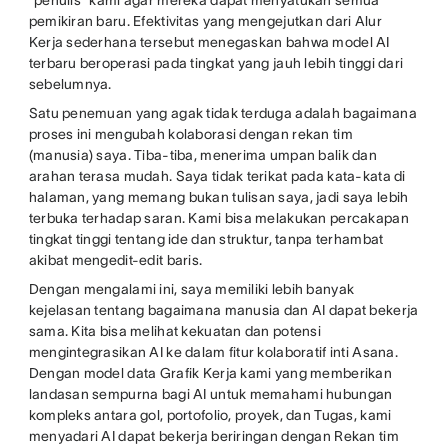
“penulis” kami agar mereka dapat menyatukan semua
pemikiran baru. Efektivitas yang mengejutkan dari Alur
Kerja sederhana tersebut menegaskan bahwa model AI
terbaru beroperasi pada tingkat yang jauh lebih tinggi dari
sebelumnya.
Satu penemuan yang agak tidak terduga adalah bagaimana
proses ini mengubah kolaborasi dengan rekan tim
(manusia) saya. Tiba-tiba, menerima umpan balik dan
arahan terasa mudah. Saya tidak terikat pada kata-kata di
halaman, yang memang bukan tulisan saya, jadi saya lebih
terbuka terhadap saran. Kami bisa melakukan percakapan
tingkat tinggi tentang ide dan struktur, tanpa terhambat
akibat mengedit-edit baris.
Dengan mengalami ini, saya memiliki lebih banyak
kejelasan tentang bagaimana manusia dan AI dapat bekerja
sama. Kita bisa melihat kekuatan dan potensi
mengintegrasikan AI ke dalam fitur kolaboratif inti Asana.
Dengan model data Grafik Kerja kami yang memberikan
landasan sempurna bagi AI untuk memahami hubungan
kompleks antara gol, portofolio, proyek, dan Tugas, kami
menyadari AI dapat bekerja beriringan dengan Rekan tim