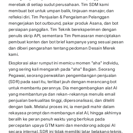
merebak di setiap sudut perusahaan. Tim SDM kami
membuat bot untuk umpan balik, tinjauan manajer, dan
refleksi diri. Tim Penjualan & Pengalaman Pelanggan
mengerjakan bot outbound, pakar produk Asana, dan bot
persiapan panggilan. Tim Teknik bereksperimen dengan
penulis skrip API, sementara Tim Pemasaran menciptakan
pembuat konten dan bot brief kampanye yang sesuai pesan
dan diberi pengarahan tentang pedoman Desain Merek
kami.
Eksplorasi akar rumput ini memicu momen "aha" individu,
yang sering kali mengarah pada "aha" Bagian. Seorang
Pegawai, seorang perwakilan pengembangan penjualan
(SDR) pada saat itu, terlibat jauh dengan merancang bot
untuk membantu perannya. Dia mengembangkan alat AI
yang membantunya dan rekan-rekannya menulis email
penjualan berkualitas tinggi, dipersonalisasi, dan diteliti
dengan baik. Melalui proses ini, ia menjadi mahir dalam
rekayasa prompt dan membangun alat AI, hingga akhirnya
beralih ke peran penuh waktu yang berfokus pada
percepatan upaya GTM kami dan mendorong adopsi AI
secara internal. SDR ini tidak memiliki latar belakang teknis,