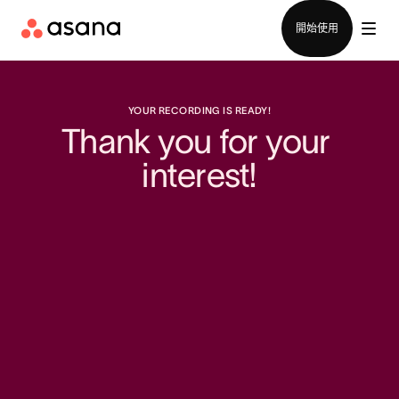
聯絡銷售部
開始使用
YOUR RECORDING IS READY!
Thank you for your 
interest!