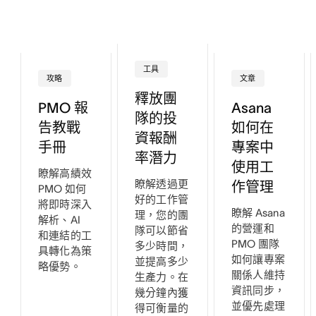
工具
攻略
文章
釋放團
PMO 報
Asana
隊的投
告教戰
如何在
資報酬
手冊
專案中
率潛力
使用工
瞭解高績效
瞭解透過更
作管理
PMO 如何
好的工作管
將即時深入
瞭解 Asana
理，您的團
解析、AI
的營運和
隊可以節省
和連結的工
PMO 團隊
多少時間，
具轉化為策
如何讓專案
並提高多少
略優勢。
關係人維持
生產力。在
資訊同步，
幾分鐘內獲
並優先處理
得可衡量的