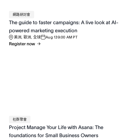
網路研討會
The guide to faster campaigns: A live look at AI-
powered marketing execution
美洲, 歐洲, 全球
Aug 13
9:00 AM PT
Register now
社群聚會
Project Manage Your Life with Asana: The
foundations for Small Business Owners