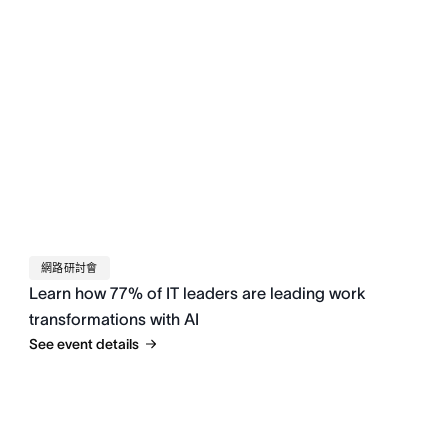
網路研討會
Learn how 77% of IT leaders are leading work
transformations with AI
See event details