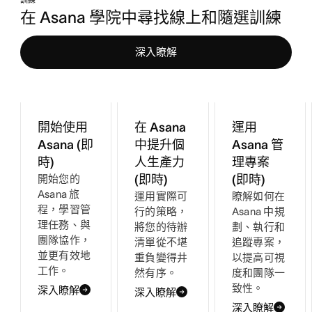
訓練
在 Asana 學院中尋找線上和隨選訓練
深入瞭解
開始使用
在 Asana
運用
Asana (即
中提升個
Asana 管
時)
人生產力
理專案
開始您的
(即時)
(即時)
Asana 旅
運用實際可
瞭解如何在
程，學習管
行的策略，
Asana 中規
理任務、與
將您的待辦
劃、執行和
團隊協作，
清單從不堪
追蹤專案，
並更有效地
重負變得井
以提高可視
工作。
然有序。
度和團隊一
致性。
深入瞭解
深入瞭解
深入瞭解