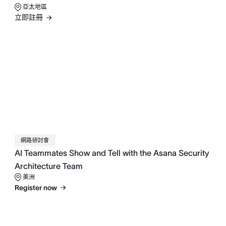
亞太地區
立即註冊
網路研討會
AI Teammates Show and Tell with the Asana Security
Architecture Team
美洲
Register now