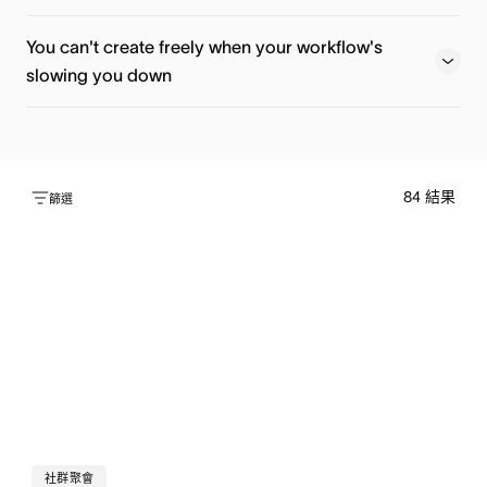
Register now
Watch now
You can't create freely when your workflow's
slowing you down
Watch now
84
結果
Watch now
篩選
社群聚會