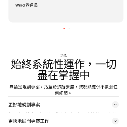
Wind 營運長
功能
始終系統性運作，一切
盡在掌握中
無論是規劃專案，乃至於追蹤進度，您都能確保不遺漏任
何細節。
更好地規劃專案
使用時間軸建立有開始日期和相依性的專案計劃，以便按
照時程進行，即使工作有變動，亦能準時完成。
更快地展開專案工作