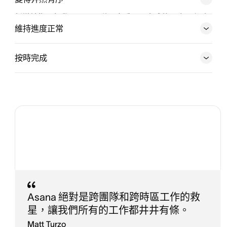
新增並指派行動項目。團隊可查看需要完成的內容、任務
的優先順序，以及工作截止時間。
維持進度正常
免費試用
按時完成
今天就試用 Asana
今天就試用 Asana
Asana 絕對是跨團隊和跨時區工作的救
星，讓我們所有的工作都井井有條。
Matt Turzo