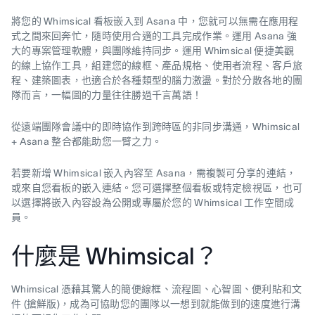
將您的 Whimsical 看板嵌入到 Asana 中，您就可以無需在應用程
式之間來回奔忙，隨時使用合適的工具完成作業。運用 Asana 強
大的專案管理軟體，與團隊維持同步。運用 Whimsical 便捷美觀
的線上協作工具，組建您的線框、產品規格、使用者流程、客戶旅
程、建築圖表，也適合於各種類型的腦力激盪。對於分散各地的團
隊而言，一幅圖的力量往往勝過千言萬語！
從遠端團隊會議中的即時協作到跨時區的非同步溝通，Whimsical
+ Asana 整合都能助您一臂之力。
若要新增 Whimsical 嵌入內容至 Asana，需複製可分享的連結，
或來自您看板的嵌入連結。您可選擇整個看板或特定檢視區，也可
以選擇將嵌入內容設為公開或專屬於您的 Whimsical 工作空間成
員。
什麼是 Whimsical？
Whimsical 憑藉其驚人的簡便線框、流程圖、心智圖、便利貼和文
件 (搶鮮版)，成為可協助您的團隊以一想到就能做到的速度進行溝