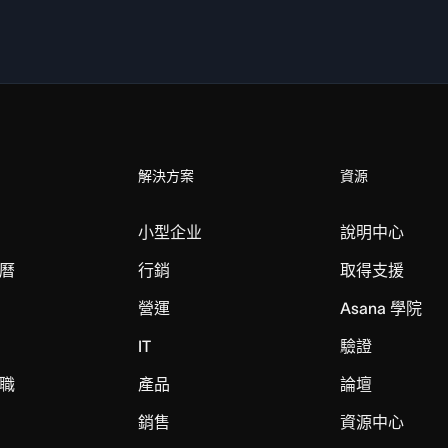
解決方案
資源
小型企业
說明中心
曆
行銷
取得支援
營運
Asana 學院
IT
驗證
職
產品
論壇
銷售
資源中心