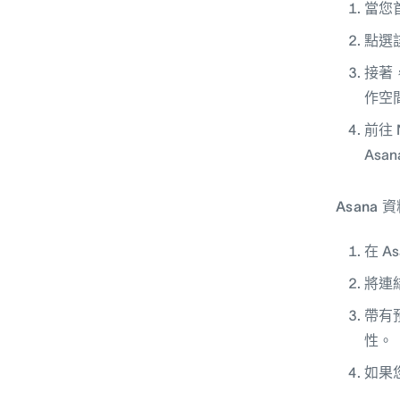
當您首
點選
接著，
作空
前往 
Asa
Asana
在 A
將連結
帶有
性。
如果