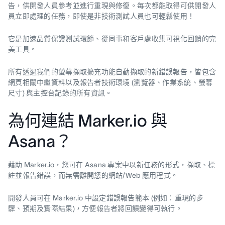
告，供開發人員參考並進行重現與修復。每次都能取得可供開發人
員立即處理的任務，即使是非技術測試人員也可輕鬆使用！
它是加速品質保證測試環節、從同事和客戶處收集可視化回饋的完
美工具。
所有透過我們的螢幕擷取擴充功能自動擷取的新錯誤報告，皆包含
網頁相關中繼資料以及報告者技術環境 (瀏覽器、作業系統、螢幕
尺寸) 與主控台記錄的所有資訊。
為何連結 Marker.io 與
Asana？
藉助 Marker.io，您可在 Asana 專案中以新任務的形式，擷取、標
註並報告錯誤，而無需離開您的網站/Web 應用程式。
開發人員可在 Marker.io 中設定錯誤報告範本 (例如：重現的步
驟、預期及實際結果)，方便報告者將回饋變得可執行。