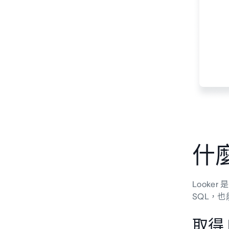
什麼
Look
SQL，
取得 L