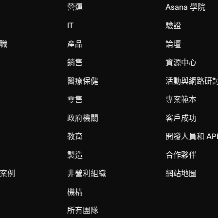
營運
Asana 學院
IT
驗證
職
產品
論壇
銷售
資源中心
醫療保健
活動與網路研
零售
專案範本
政府機關
客戶成功
教育
開發人員和 AP
製造
合作夥伴
案例
非營利組織
網站地圖
機構
所有團隊