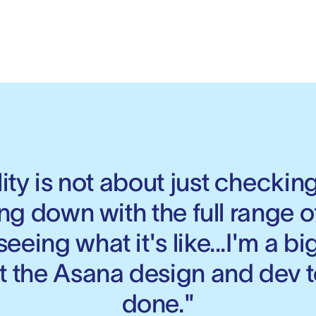
ity is not about just checking 
ing down with the full range o
eeing what it's like...I'm a big
t the Asana design and dev t
done."