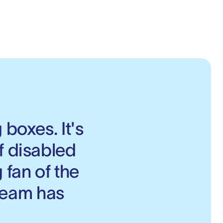
boxes. It's 
f disabled 
 fan of the 
eam has 