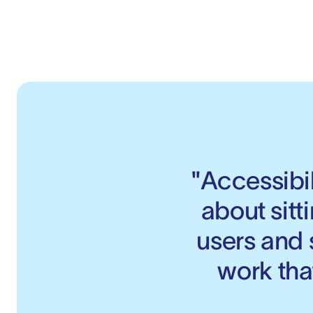
"Accessibil
about sitt
users and s
work tha