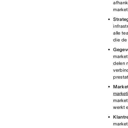
afhanke
market
Strate
infras
alle t
die de
Gegev
market
delen 
verbin
presta
Market
market
market
werkt 
Klantr
market