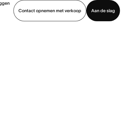
oggen
Contact opnemen met verkoop
Aan de slag
erkoop
Demo bekijken
App downloaden