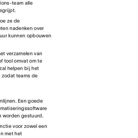
tions-team alle
grijpt.
hoe ze de
oeten nadenken over
ctuur kunnen opbouwen
het verzamelen van
f tool omvat om te
al helpen bij het
, zodat teams de
mlijnen. Een goede
omatiseringssoftware
an worden gestuurd.
unctie voor zowel een
en met het