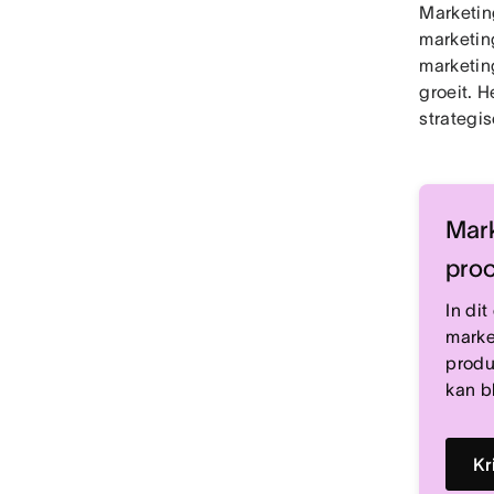
Marketin
marketing
marketin
groeit. H
strategis
Mark
pro
In di
marke
produ
kan bl
Kr