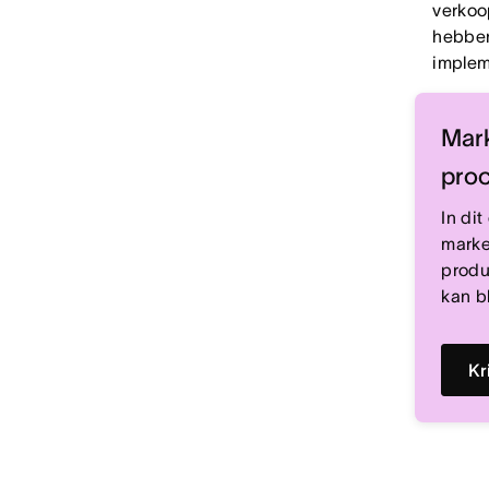
verkoo
hebben
implem
Mark
pro
In di
marke
produ
kan bl
Kr