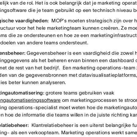
lijk van de rol. Het is ook belangrijk dat je marketing opera
ingsoftware die je team gebruikt op een technisch niveau be
gische vaardigheden:
MOP's moeten strategisch zijn over 
tructuur voor het hele marketingteam kunnen creëren. Ze m
eams die ze ondersteunen en hoe ze een marketinginfrastru
 doelen van andere teams ondersteunt.
ensbeheer:
Gegevensbeheer is een vaardigheid die zowel 
inggegevens als het beheren ervan binnen een dashboard o
met de rest van het bedrijf. Een marketing operations-team z
den van de gegevensbronnen met datavisualisatieplatforms
ties beter kunnen analyseren.
ingautomatisering:
grotere teams gebruiken vaak
ingautomatiseringssoftware
om marketingprocessen te stroo
ing operations-specialist moet weten hoe de marketingaut
en hoe de informatie die teams willen in de juiste richting k
elatiebeheer:
Klantrelatiebeheer is een uiterst belangrijke f
ing- als een verkoopteam. Marketing operations werkt sam