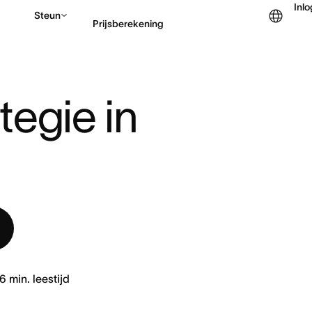
Inl
Steun
Prijsberekening
IN 4 STAPPEN
Contact opnemen met v
egie in 
6
min. leestijd