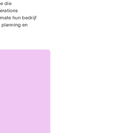
ie die
perations
rmate hun bedrijf
, planning en