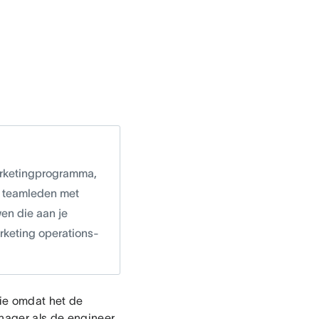
marketingprogramma,
or teamleden met
en die aan je
arketing operations-
tie omdat het de
nager als de engineer