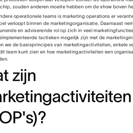
schip, zouden anderen moeite hebben om de show boven het
andere operationele teams is marketing operations er verantw
epel verloopt binnen de marketingorganisatie. Daarnaast ne
unende en adviserende rol op zich in veel marketingfunctie
eïmplementeerde tactieken mogelijk zijn met de marketinginf
n we de basisprincipes van marketingactiviteiten, enkele v
 dit team kunt zien en hoe marketingactiviteiten een organisa
den.
t zijn
rketingactiviteiten
OP's)?