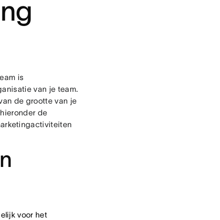
ing
team is
ganisatie van je team.
van de grootte van je
 hieronder de
rketingactiviteiten
an
lijk voor het