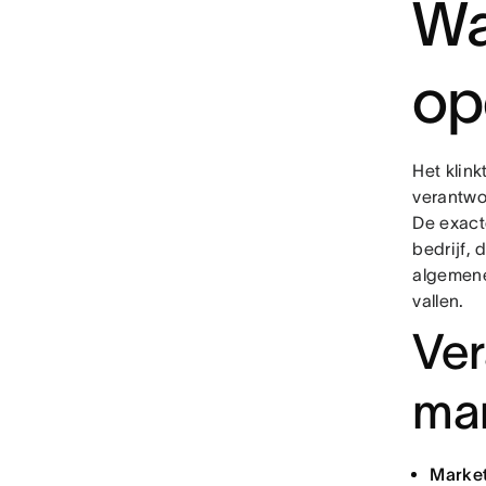
Wa
op
Het klin
verantwoo
De exact
bedrijf,
algeme
vallen.
Ver
mar
Market