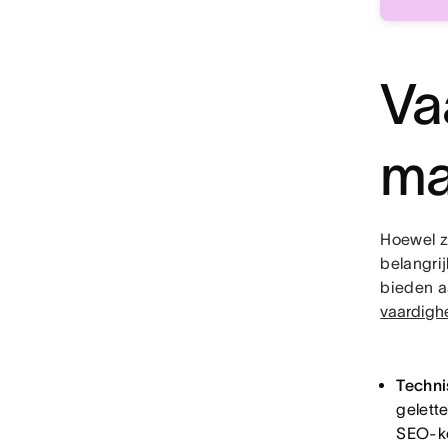
Va
ma
Hoewel z
belangrij
bieden a
vaardigh
Techni
gelett
SEO-ke