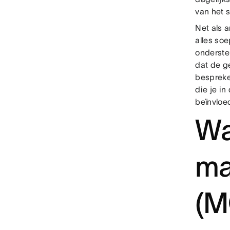
van het 
Net als 
alles so
onderste
dat de g
bespreke
die je in
beïnvloe
Wa
ma
(M