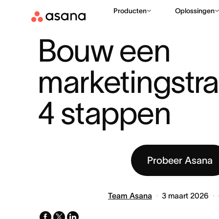
Producten
Oplossingen
BRONNEN
MARKETING
BOUW EEN MARKETINGSTRATEGIE 
|
|
Bouw een 
marketingstrat
4 stappen
Probeer Asana
Team Asana
3 maart 2026
facebook
x-
linkedin