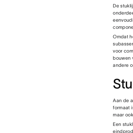
De stukli
onderdee
eenvoudi
compone
Omdat he
subassem
voor com
bouwen v
andere o
Stu
Aan de a
formaat 
maar ook
Een stuk
eindprod