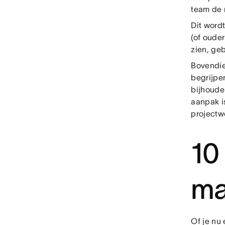
team de 
Dit word
(of oude
zien, ge
Bovendien
begrijpe
bijhoude
aanpak i
projectw
10
mat
Of je nu