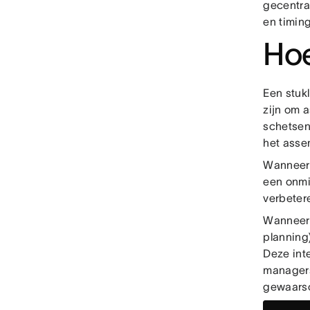
gecentra
en timing
Hoe
Een stuk
zijn om 
schetsen
het assem
Wanneer 
een onmi
verbeter
Wanneer 
planning)
Deze inte
managers
gewaarsc