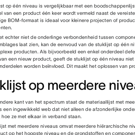
jst op één niveau is vergelijkbaar met een boodschappenlijst
l van een product één keer wordt vermeld naast de vereiste
ge BOM-formaat is ideaal voor kleinere projecten of produ
nten.
t echter niet de onderlinge verbondenheid tussen compon
blages laat zien, kan de eenvoud van de stuklijst op één ni
plexe producten. Als bijvoorbeeld een enkel onderdeel defec
an een nieuw product, geeft de stuklijst op één niveau niet
nderdelen worden beïnvloed. Dit maakt het oplossen van pro
klijst op meerdere niv
ndere kant van het spectrum staat de materiaallijst met mee
is een ingewikkeld web dat niet alleen de afzonderlijke ond
 hoe ze met elkaar in verband staan.
lijst met meerdere niveaus omvat meerdere hiërarchische ni
uct op het hoogste niveau en de grondstoffen en componen