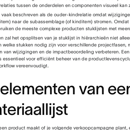
relaties tussen de onderdelen en componenten visueel kan 
t vaak beschreven als de ouder-kindrelatie omdat wijziging
ritem) naar de subassemblage (of kinditem) stromen. Omdat z
bruiken de meeste complexe producten stuklijsten met meer
 zal het opsplitsen van je stuklijst in hiërarchieën niet alle
n welke stukken nodig zijn voor verschillende projectfasen, 
n van wijzigingen en de impactbeoordeling verbeteren. Ee
s essentieel voor efficiënt beheer van de productlevenscycl
orkflow vereenvoudigt.
 elementen van ee
eriaallijst
 een product maakt of je volgende verkoopcampagne plant, ee