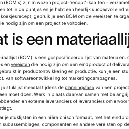
en (BOM's) zijn in wezen project-'recept'-kaarten - verzamel
n tot in de puntjes en je hebt een heerlijk succesvol eindres
e koekjesrecept, gebruik je een BOM om de vereisten te organ
ie nodig zijn om een project te voltooien.
t is een materiaalli
riaallijst (BOM) is een gespecificeerde lijst van materialen
ies en
vereisten
die nodig zijn om een eindproduct of deliver
ebruikt in productontwikkeling en productie, kun je een stu
ect, van softwareontwikkeling tot marketingcampagnes.
je stuklijst meestal tijdens de
planningsfase
van een project.
lleen moet doen. Werk in plaats daarvan samen met belangrij
bbenden en externe leveranciers of leveranciers om ervoor t
stlegt.
r je stuklijsten in een hiërarchisch formaat, met het eindpr
n subassemblages, componenten en andere vereisten op de 