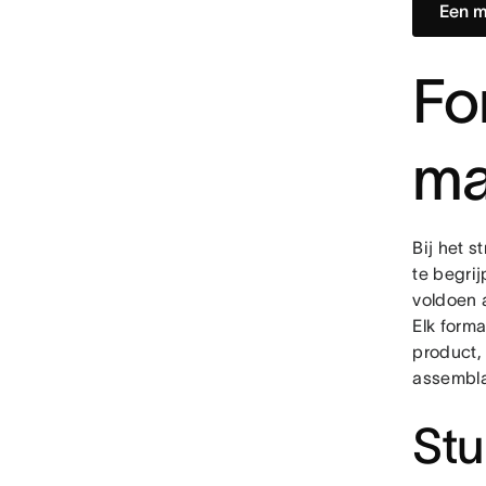
Een m
Fo
ma
Bij het s
te begri
voldoen 
Elk form
product,
assembl
Stu