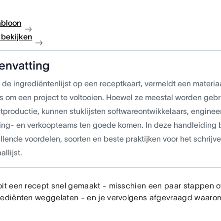
abloon
bekijken
envatting
 de ingrediëntenlijst op een receptkaart, vermeldt een materiaa
is om een project te voltooien. Hoewel ze meestal worden gebr
tproductie, kunnen stuklijsten softwareontwikkelaars, engineer
ing- en verkoopteams ten goede komen. In deze handleiding
llende voordelen, soorten en beste praktijken voor het schrijve
allijst.
oit een recept snel gemaakt - misschien een paar stappen 
rediënten weggelaten - en je vervolgens afgevraagd waarom 