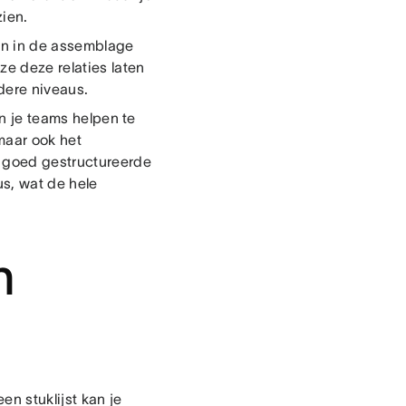
zien.
en in de assemblage
e deze relaties laten
dere niveaus.
en je teams helpen te
maar ook het
n goed gestructureerde
us, wat de hele
n
n stuklijst kan je