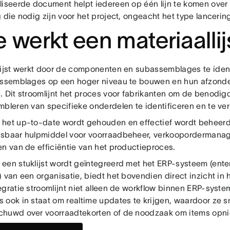
liseerde document helpt iedereen op één lijn te komen over
 die nodig zijn voor het project, ongeacht het type lancerin
 werkt een materiaallij
lijst werkt door de componenten en subassemblages te ident
assemblages op een hoger niveau te bouwen en hun afzonder
. Dit stroomlijnt het proces voor fabrikanten om de benod
bleren van specifieke onderdelen te identificeren en te ver
het up-to-date wordt gehouden en effectief wordt beheerd, 
sbaar hulpmiddel voor voorraadbeheer, verkoopordermana
en van de efficiëntie van het productieproces.
een stuklijst wordt geïntegreerd met het ERP-systeem (ente
 van een organisatie, biedt het bovendien direct inzicht in
gratie stroomlijnt niet alleen de workflow binnen ERP-syste
 ook in staat om realtime updates te krijgen, waardoor ze 
huwd over voorraadtekorten of de noodzaak om items opnie