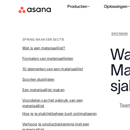
Producten
Oplossingen
BRONNEN
SPRING NAAR EEN SECTIE
Wat
Wat is een materiaallijst?
Formaten van materiaallijsten
Ma
10 elementen van een materiaallijst
sj
Soorten stuklijsten
Een materiaallijst maken
Voordelen van het gebruik van een
Tea
materiaallijst
Hoe je je stuklijstbeheer kunt optimaliseren
Verhoog je productieplanning met een
materiaallijst