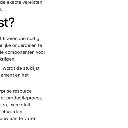
 de exacte vereisten
g.
st?
ificeren die nodig
lijke onderdelen te
igde componenten voor
krijgen.
wordt de stuklijst
gement en het
rprise resource
 het productieproces.
men, maar stelt
snel worden
uw aan te vullen.