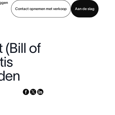
oggen
Contact opnemen met verkoop
Aan de slag
erkoop
Demo bekijken
App downloaden
(Bill of
tis
lden
facebook
x-
linkedin
twitter