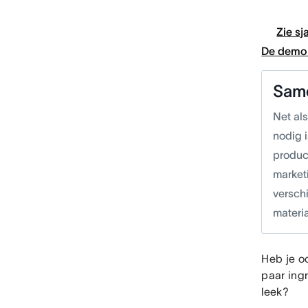
Zie sj
De demo 
Sam
Net als
nodig 
produc
market
verschi
materia
Heb je o
paar ing
leek?