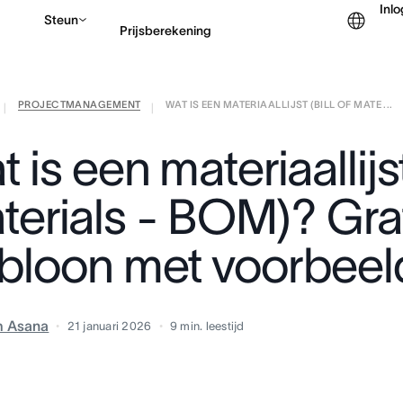
Inl
Steun
Prijsberekening
PROJECTMANAGEMENT
WAT IS EEN MATERIAALLIJST (BILL OF MATE ...
Contact opnemen met v
|
|
 is een materiaallijst 
terials - BOM)? Gra
abloon met voorbee
m Asana
21 januari 2026
9
min. leestijd