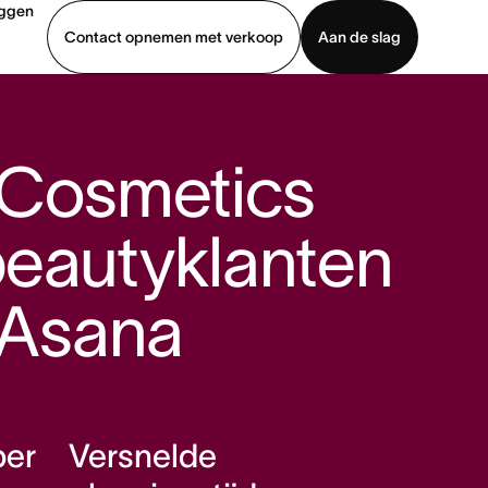
oggen
Contact opnemen met verkoop
Aan de slag
erkoop
Demo bekijken
App downloaden
 Cosmetics
eautyklanten
t Asana
per
Versnelde