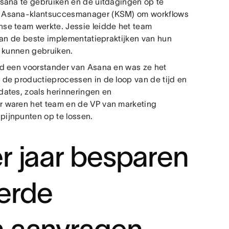
Asana te gebruiken en de uitdagingen op te
n Asana-klantsuccesmanager (KSM) om workflows
se team werkte. Jessie leidde het team
van de beste implementatiepraktijken van hun
n kunnen gebruiken.
nd een voorstander van Asana en was ze het
de productieprocessen in de loop van de tijd en
ates, zoals herinneringen en
r waren het team en de VP van marketing
ijnpunten op te lossen.
r jaar besparen
erde
n aanvragen