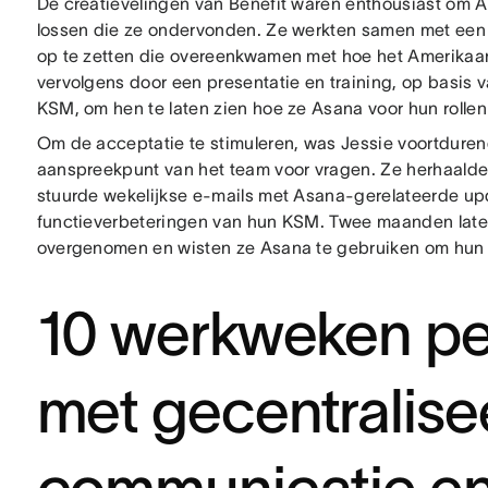
De creatievelingen van Benefit waren enthousiast om 
lossen die ze ondervonden. Ze werkten samen met ee
op te zetten die overeenkwamen met hoe het Amerikaan
vervolgens door een presentatie en training, op basis 
KSM, om hen te laten zien hoe ze Asana voor hun rolle
Om de acceptatie te stimuleren, was Jessie voortdure
aanspreekpunt van het team voor vragen. Ze herhaalde 
stuurde wekelijkse e-mails met Asana-gerelateerde upd
functieverbeteringen van hun KSM. Twee maanden late
overgenomen en wisten ze Asana te gebruiken om hun p
10 werkweken pe
met gecentralise
communicatie e