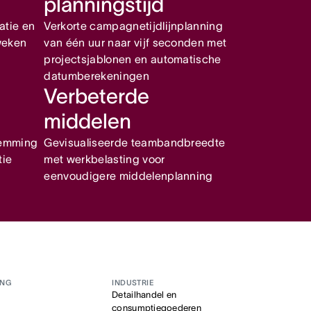
planningstijd
atie en
Verkorte campagnetijdlijnplanning
weken
van één uur naar vijf seconden met
projectsjablonen en automatische
datumberekeningen
Verbeterde
middelen
temming
Gevisualiseerde teambandbreedte
tie
met werkbelasting voor
eenvoudigere middelenplanning
ANG
INDUSTRIE
Detailhandel en
consumptiegoederen