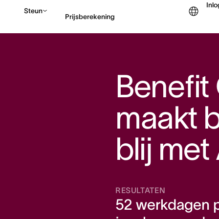
Inl
Steun
Prijsberekening
Contact opnemen met v
Benefit
maakt b
blij me
RESULTATEN
52 werkdagen 