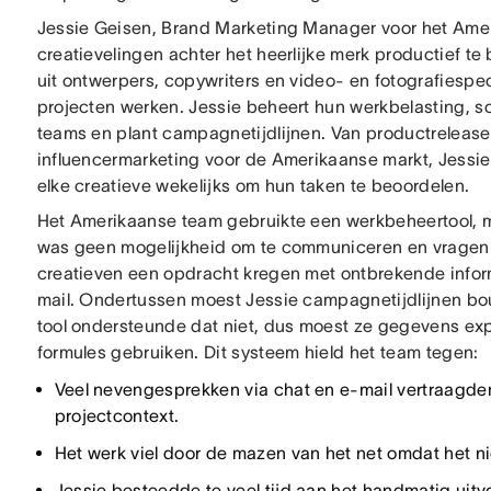
Jessie Geisen, Brand Marketing Manager voor het Amer
creatievelingen achter het heerlijke merk productief te
uit ontwerpers, copywriters en video- en fotografiespe
projecten werken. Jessie beheert hun werkbelasting, 
teams en plant campagnetijdlijnen. Van productreleases
influencermarketing voor de Amerikaanse markt, Jessie
elke creatieve wekelijks om hun taken te beoordelen.
Het Amerikaanse team gebruikte een werkbeheertool, ma
was geen mogelijkheid om te communiceren en vragen t
creatieven een opdracht kregen met ontbrekende infor
mail. Ondertussen moest Jessie campagnetijdlijnen b
tool ondersteunde dat niet, dus moest ze gegevens e
formules gebruiken. Dit systeem hield het team tegen:
Veel nevengesprekken via chat en e-mail vertraagde
projectcontext.
Het werk viel door de mazen van het net omdat het ni
Jessie besteedde te veel tijd aan het handmatig uit