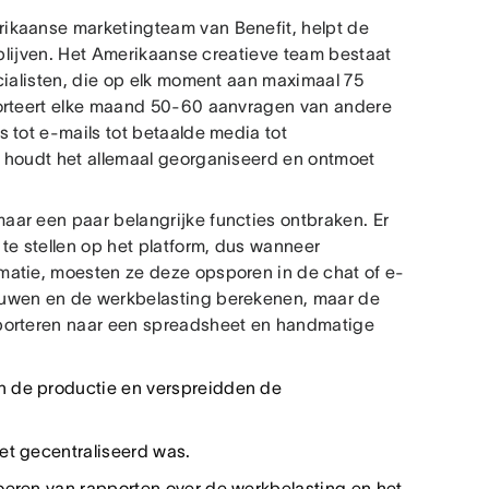
ikaanse marketingteam van Benefit, helpt de
 blijven. Het Amerikaanse creatieve team bestaat
cialisten, die op elk moment aan maximaal 75
sorteert elke maand 50-60 aanvragen van andere
 tot e-mails tot betaalde media tot
 houdt het allemaal georganiseerd en ontmoet
ar een paar belangrijke functies ontbraken. Er
e stellen op het platform, dus wanneer
matie, moesten ze deze opsporen in de chat of e-
ouwen en de werkbelasting berekenen, maar de
xporteren naar een spreadsheet en handmatige
n de productie en verspreidden de
et gecentraliseerd was.
voeren van rapporten over de werkbelasting en het