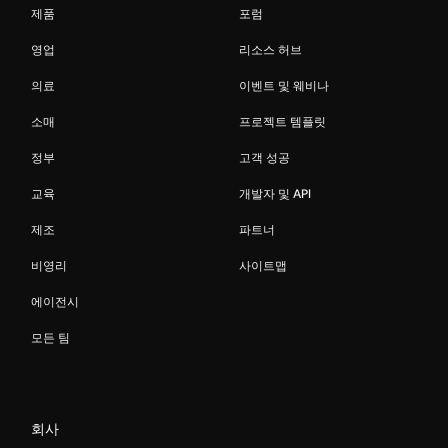
제품
포럼
영업
리소스 허브
의료
이벤트 및 웨비나
소매
프로젝트 템플릿
정부
고객 성공
교육
개발자 및 API
제조
파트너
비영리
사이트맵
에이전시
모든 팀
회사