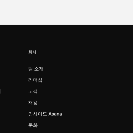
회사
팀 소개
리더십
미
고객
채용
인사이드 Asana
문화