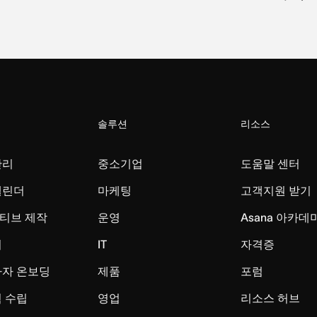
솔루션
리소스
관리
중소기업
도움말 센터
캘린더
마케팅
고객지원 받기
티브 제작
운영
Asana 아카데
리
IT
자격증
사자 온보딩
제품
포럼
 수립
영업
리소스 허브