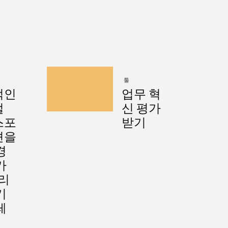
툴
적인
업무 혁
털
신 평가
스포
받기
션을
경
가
 리
기
레