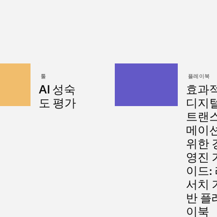
툴
플레이북
AI 성숙
효과
도 평가
디지
트랜
메이
위한 
영진 
이드:
서치 
반 플
이북