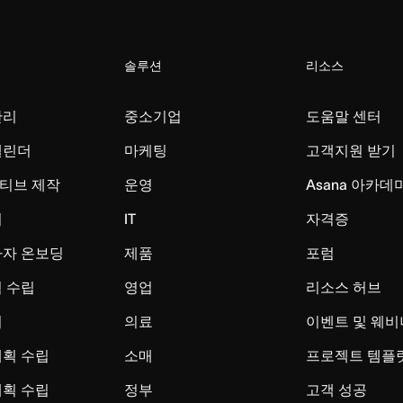
솔루션
리소스
관리
중소기업
도움말 센터
캘린더
마케팅
고객지원 받기
티브 제작
운영
Asana 아카데
리
IT
자격증
사자 온보딩
제품
포럼
 수립
영업
리소스 허브
시
의료
이벤트 및 웨비
계획 수립
소매
프로젝트 템플
계획 수립
정부
고객 성공