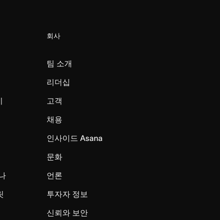
회사
팀 소개
리더십
미
고객
채용
인사이드 Asana
문화
나
언론
릿
투자자 정보
신뢰와 보안