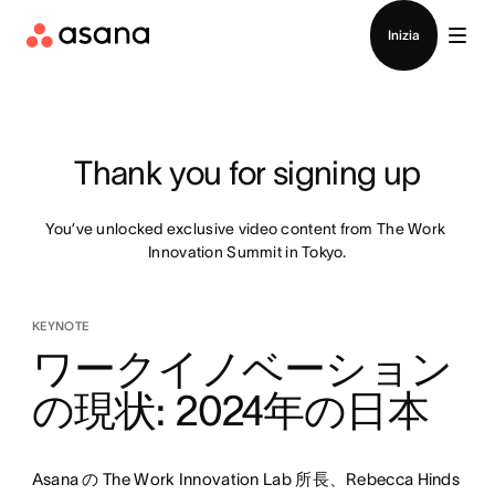
Contatta le vendite
Inizia
Thank you for signing up
You’ve unlocked exclusive video content from The Work 
Innovation Summit in Tokyo.
KEYNOTE
ワークイノベーション
の現状: 2024年の日本
Asana の The Work Innovation Lab 所長、Rebecca Hinds