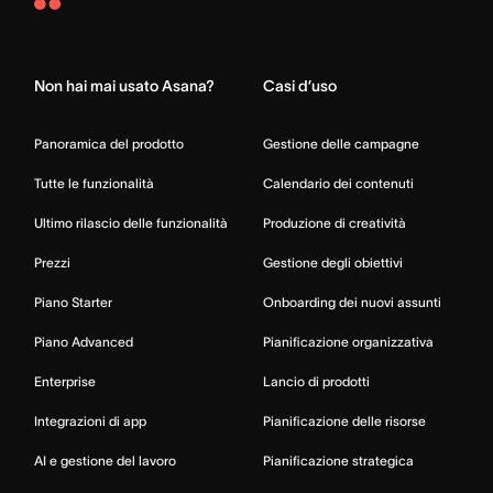
Asana
Home
Non hai mai usato Asana?
Casi d’uso
Panoramica del prodotto
Gestione delle campagne
Tutte le funzionalità
Calendario dei contenuti
Ultimo rilascio delle funzionalità
Produzione di creatività
Prezzi
Gestione degli obiettivi
Piano Starter
Onboarding dei nuovi assunti
Piano Advanced
Pianificazione organizzativa
Enterprise
Lancio di prodotti
Integrazioni di app
Pianificazione delle risorse
AI e gestione del lavoro
Pianificazione strategica