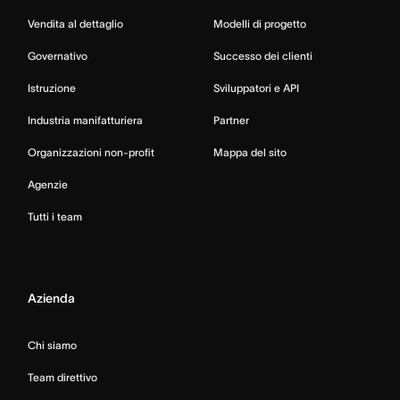
Vendita al dettaglio
Modelli di progetto
Governativo
Successo dei clienti
Istruzione
Sviluppatori e API
Industria manifatturiera
Partner
Organizzazioni non-profit
Mappa del sito
Agenzie
Tutti i team
Azienda
Chi siamo
Team direttivo