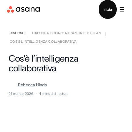
Contatta le vendite
Inizia
RISORSE
CRESCITA E CONCENTRAZIONE DEL TEAM
|
|
COS’È L’INTELLIGENZA COLLABORATIVA
Cos’è l’intelligenza
collaborativa
Rebecca Hinds
24 marzo 2026
4
minuti di lettura