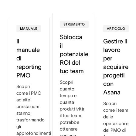
STRUMENTO
MANUALE
ARTICOLO
Sblocca
Il
Gestire il
il
manuale
lavoro
potenziale
di
per
ROI del
reporting
acquisire
tuo team
PMO
progetti
Scopri
con
Scopri
quanto
Asana
come i PMO
tempo e
ad alte
quanta
Scopri
prestazioni
produttività
come i team
stanno
il tuo team
delle
trasformando
potrebbe
operazioni e
gli
ottenere
del PMO di
approfondimenti
con una