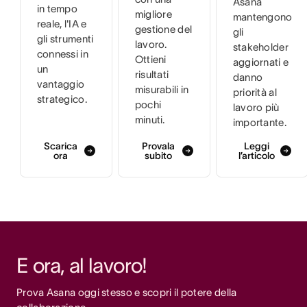
Asana
in tempo
migliore
mantengono
reale, l'IA e
gestione del
gli
gli strumenti
lavoro.
stakeholder
connessi in
Ottieni
aggiornati e
un
risultati
danno
vantaggio
misurabili in
priorità al
strategico.
pochi
lavoro più
minuti.
importante.
Scarica
Provala
Leggi
ora
subito
l’articolo
E ora, al lavoro!
Prova Asana oggi stesso e scopri il potere della 