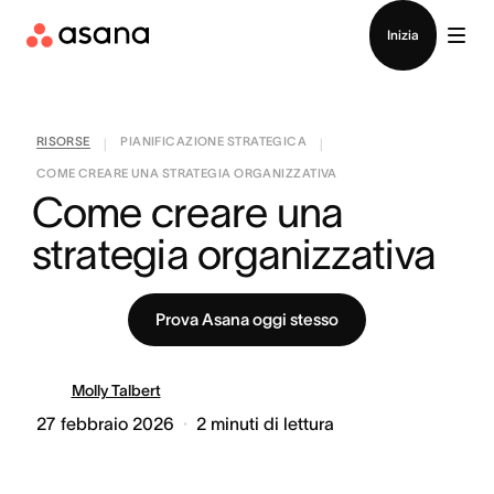
Contatta le vendite
Inizia
RISORSE
PIANIFICAZIONE STRATEGICA
|
|
COME CREARE UNA STRATEGIA ORGANIZZATIVA
Come creare una 
strategia organizzativa
Prova Asana oggi stesso
Molly Talbert
27 febbraio 2026
2
minuti di lettura