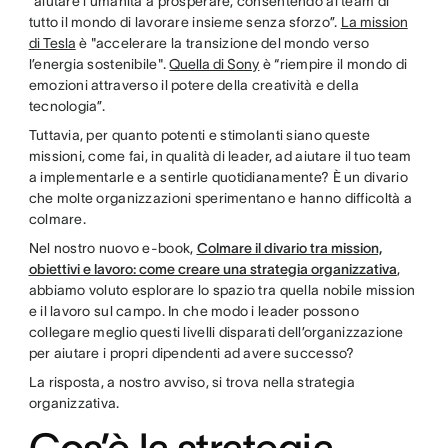
“aiutare l’umanità a prosperare, consentendo ai team di
tutto il mondo di lavorare insieme senza sforzo”.
La mission
di Tesla
è "accelerare la transizione del mondo verso
l’energia sostenibile".
Quella di Sony
è “riempire il mondo di
emozioni attraverso il potere della creatività e della
tecnologia”.
Tuttavia, per quanto potenti e stimolanti siano queste
missioni, come fai, in qualità di leader, ad aiutare il tuo team
a implementarle e a sentirle quotidianamente? È un divario
che molte organizzazioni sperimentano e hanno difficoltà a
colmare.
Nel nostro nuovo e-book,
Colmare il divario tra mission,
obiettivi e lavoro: come creare una strategia organizzativa
,
abbiamo voluto esplorare lo spazio tra quella nobile mission
e il lavoro sul campo. In che modo i leader possono
collegare meglio questi livelli disparati dell’organizzazione
per aiutare i propri dipendenti ad avere successo?
La risposta, a nostro avviso, si trova nella strategia
organizzativa.