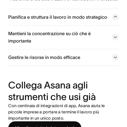
Pianifica e struttura il lavoro in modo strategico
Mantieni i team responsabili organizzando progetti e
attività in un unico posto. Con AI Studio puoi progettare
Mantieni la concentrazione su ciò che è
flussi di lavoro basati sull’IA per gestire il lavoro
importante
improduttivo.
Gestire le risorse in modo efficace
Collega Asana agli
strumenti che usi già
Con centinaia di integrazioni di app, Asana aiuta le
piccole imprese a portare a termine il lavoro più
importante in un unico posto.