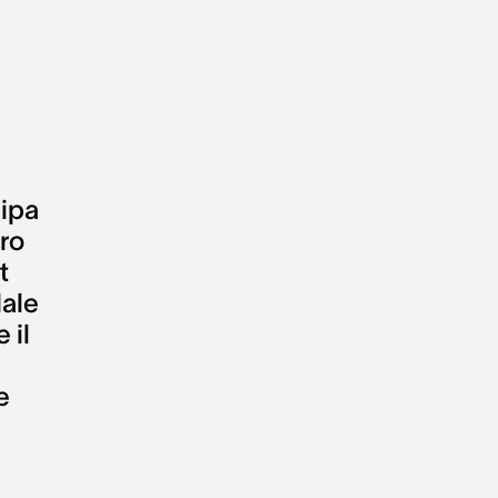
ipa
tro
t
ale
e il
e