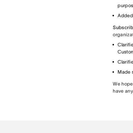
purpos
Added 
Subscrib
organiza
Clarifi
Custom
Clarif
Made s
We hope y
have any