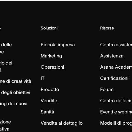
o
Soluzioni
Risorse
 delle
Piccola impresa
Centro assiste
ne
Marketing
Assistenza
io dei
Operazioni
Asana Acade
i
IT
Certificazioni
e di creatività
Prodotto
Forum
degli obiettivi
Vendite
Centro delle ri
ng dei nuovi
Sanità
Eventi e webin
azione
Vendita al dettaglio
Modelli di pro
ativa