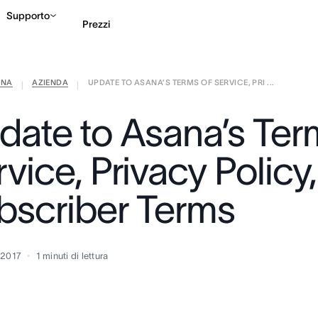
Supporto
Prezzi
ANA
AZIENDA
UPDATE TO ASANA’S TERMS OF SERVICE, PRI ...
Contatta le vendite
G
|
|
date to Asana’s Ter
vice, Privacy Policy
bscriber Terms
 2017
1
minuti di lettura