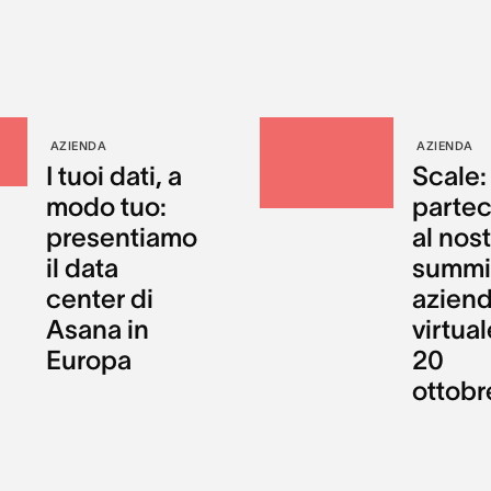
AZIENDA
AZIENDA
I tuoi dati, a
Scale:
modo tuo:
partec
presentiamo
al nos
il data
summi
center di
aziend
Asana in
virtual
Europa
20
ottobr