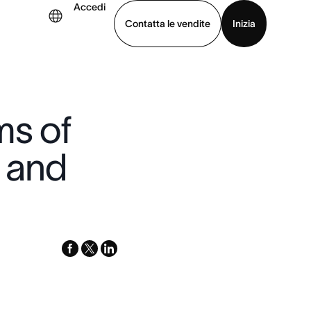
Accedi
Contatta le vendite
Inizia
uarda la demo
Scarica l’app
ms of
, and
facebook
x-
linkedin
twitter