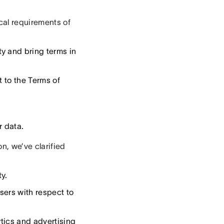
cal requirements of
y and bring terms in
ct to the Terms of
r data.
n, we’ve clarified
y.
sers with respect to
ytics and advertising