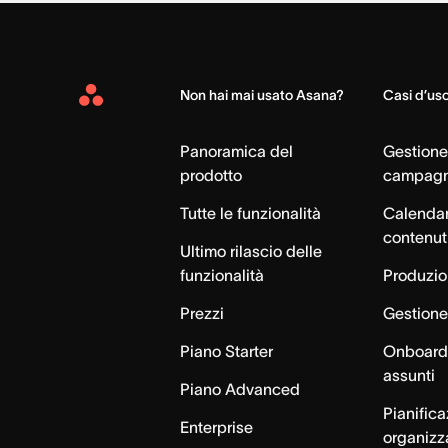
Non hai mai usato Asana?
Casi d’us
Asana
Home
Panoramica del
Gestione
prodotto
campag
Tutte le funzionalità
Calendar
contenut
Ultimo rilascio delle
funzionalità
Produzion
Prezzi
Gestione 
Piano Starter
Onboardi
assunti
Piano Advanced
Pianific
Enterprise
organizz