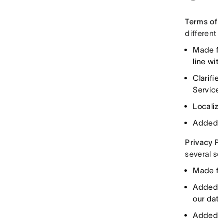
Terms of
different
Made f
line wi
Clarifi
Servic
Locali
Added 
Privacy P
several s
Made f
Added 
our da
Added 