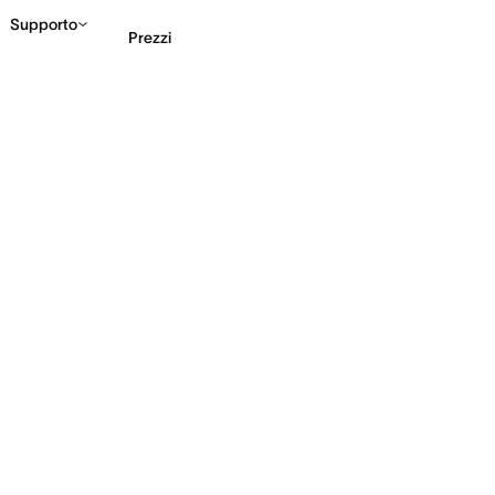
Supporto
Prezzi
Contatta le vendite
G