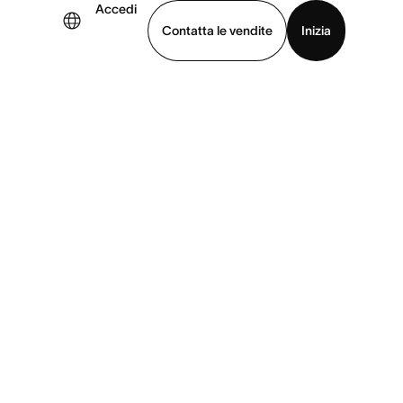
Accedi
Contatta le vendite
Inizia
uarda la demo
Scarica l’app