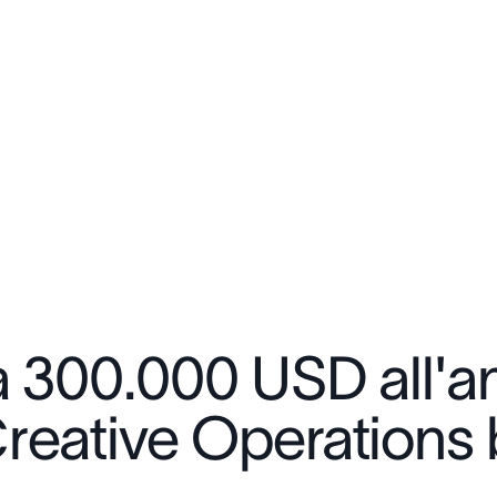
a 300.000 USD all'a
eative Operations b