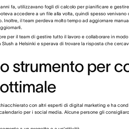
ro di maggiore impatto, perché tutti hanno un quadro chiaro d
ni fa, utilizzavano fogli di calcolo per pianificare e gestire 
teva accedere a un file alla volta, quindi spesso venivano cr
o. Inoltre, il team perdeva molto tempo ad aggiornare manua
ggiornarli.
er il team di gestire tutto il lavoro e collaborare in modo 
Slush a Helsinki e sperava di trovare la risposta che cercav
no strumento per c
ottimale
acchierato con altri esperti di digital marketing e ha condiv
calendario per i social media. Alcune persone gli consigliar
amente a un progetto o a un'attività