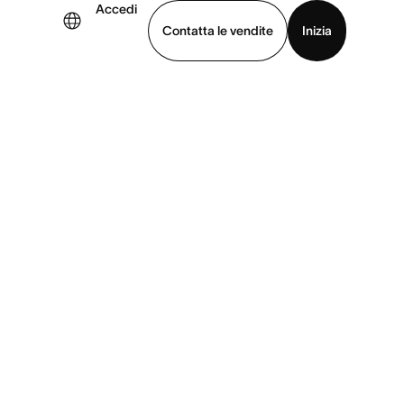
Accedi
Contatta le vendite
Inizia
uarda la demo
Scarica l’app