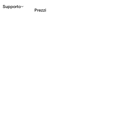
Supporto
Prezzi
Contatta le vendite
G