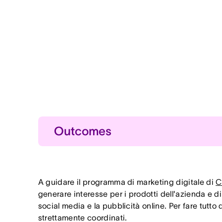
Outcomes
Pianificazione più veloce
Riduzione dei tempi di pia
Collaborazione migliorat
A guidare il programma di marketing digitale di
C
Migliore collaborazione all
generare interesse per i prodotti dell'azienda e di 
social media e la pubblicità online. Per fare tutto
Maggiore concentrazione
strettamente coordinati.