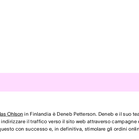
nificazione per le campagne di marketing stagionali grazie a
a
las Ohlson
in Finlandia è Deneb Petterson. Deneb e il suo te
'interno del team, poiché tutti lavorano con le stesse informa
indirizzare il traffico verso il sito web attraverso campagne d
 questo con successo e, in definitiva, stimolare gli ordini onl