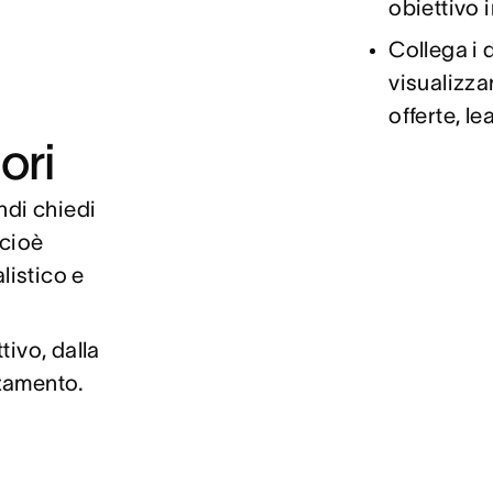
obiettivo 
Collega i 
visualizza
offerte, le
ori
ndi chiedi
 cioè
listico e
tivo, dalla
zamento.