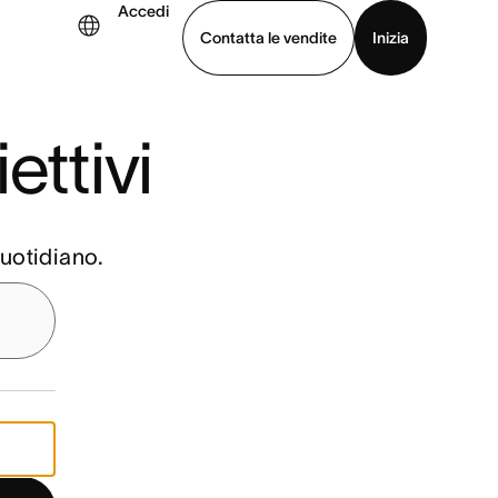
Accedi
Contatta le vendite
Inizia
uarda la demo
Scarica l’app
ettivi 
quotidiano.