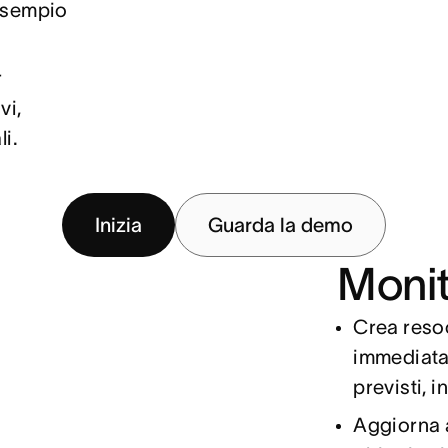
r esempio
r
vi,
li.
Inizia
Guarda la demo
Monit
Crea resoc
immediatam
previsti, i
Aggiorna 