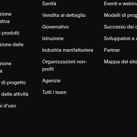
Sanità
Eventi e webin
azione
Vendita al dettaglio
Modelli di pro
ativa
Governativo
Successo dei c
 prodotti
Istruzione
Sviluppatori e 
zione delle
Industria manifatturiera
Partner
Organizzazioni non-
Mappa del sit
azione
profit
ca
Agenzie
 di progetto
Tutti i team
delle attività
si d’uso