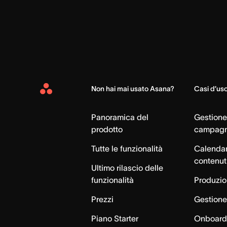
Non hai mai usato Asana?
Casi d’us
Asana
Home
Panoramica del
Gestione
prodotto
campag
Tutte le funzionalità
Calendar
contenut
Ultimo rilascio delle
funzionalità
Produzion
Prezzi
Gestione 
Piano Starter
Onboardi