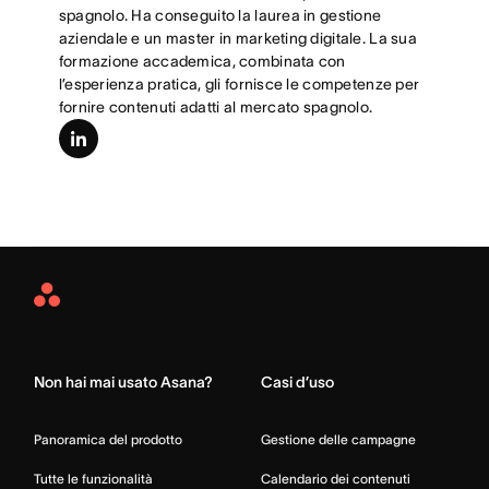
spagnolo. Ha conseguito la laurea in gestione
aziendale e un master in marketing digitale. La sua
formazione accademica, combinata con
l’esperienza pratica, gli fornisce le competenze per
fornire contenuti adatti al mercato spagnolo.
linkedin
Asana
Home
Non hai mai usato Asana?
Casi d’uso
Panoramica del prodotto
Gestione delle campagne
Tutte le funzionalità
Calendario dei contenuti