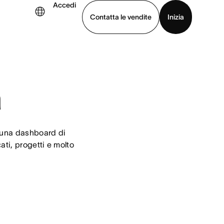
Accedi
Contatta le vendite
Inizia
uarda la demo
Scarica l’app
a
 una dashboard di 
ati, progetti e molto 