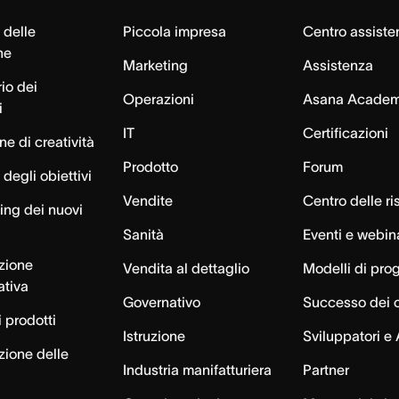
 delle
Piccola impresa
Centro assiste
ne
Marketing
Assistenza
io dei
Operazioni
Asana Acade
i
IT
Certificazioni
e di creatività
Prodotto
Forum
degli obiettivi
Vendite
Centro delle ri
ng dei nuovi
Sanità
Eventi e webin
azione
Vendita al dettaglio
Modelli di pro
ativa
Governativo
Successo dei c
 prodotti
Istruzione
Sviluppatori e 
zione delle
Industria manifatturiera
Partner