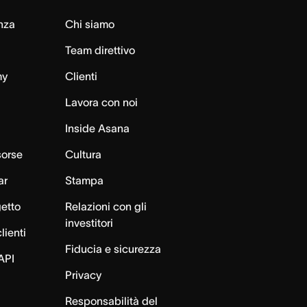
nza
Chi siamo
Team direttivo
my
Clienti
Lavora con noi
Inside Asana
sorse
Cultura
ar
Stampa
getto
Relazioni con gli
investitori
lienti
Fiducia e sicurezza
API
Privacy
Responsabilità del