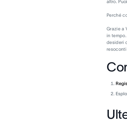
altro. Puo
Perché co
Grazie a 
in tempo.
desideri 
resoconti
Com
Regis
Esplo
Ult