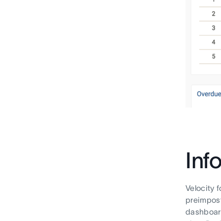
Inf
Velocity 
preimpost
dashboard