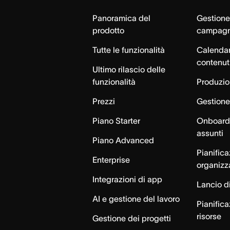
Home
Panoramica del
Gestione
prodotto
campag
Tutte le funzionalità
Calendar
contenut
Ultimo rilascio delle
funzionalità
Produzion
Prezzi
Gestione 
Piano Starter
Onboardi
assunti
Piano Advanced
Pianific
Enterprise
organizz
Integrazioni di app
Lancio di
AI e gestione del lavoro
Pianifica
risorse
Gestione dei progetti