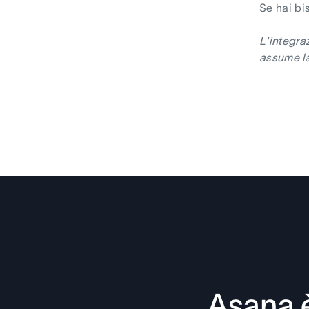
Se hai bis
L'integra
assume la
Asana è