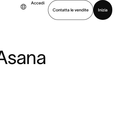
Accedi
Contatta le vendite
Inizia
uarda la demo
Scarica l’app
 Asana