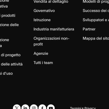
azione
Vendita al dettaglio
Modelli di pro
ativa
Governativo
Successo dei c
 prodotti
Istruzione
Sviluppatori e 
zione delle
Industria manifatturiera
Partner
Organizzazioni non-
Mappa del sit
azione
profit
ca
Agenzie
 di progetto
Tutti i team
delle attività
si d’uso
Termini
Privacy
&