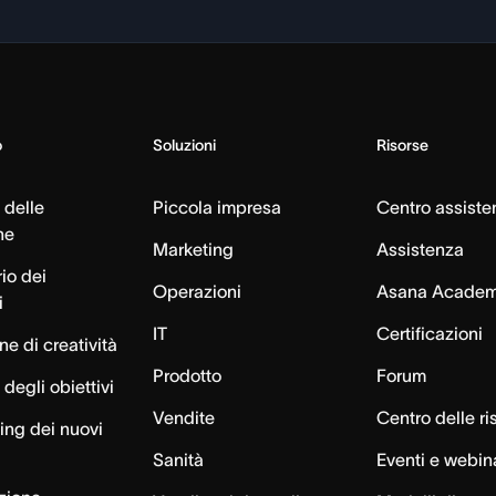
o
Soluzioni
Risorse
 delle
Piccola impresa
Centro assiste
ne
Marketing
Assistenza
io dei
Operazioni
Asana Acade
i
IT
Certificazioni
e di creatività
Prodotto
Forum
degli obiettivi
Vendite
Centro delle ri
ng dei nuovi
Sanità
Eventi e webin