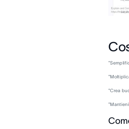
Cos
*Semplific
*Moltiplic
*Crea bud
*Mantieni
Come