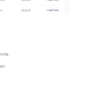
ività.
ppi.