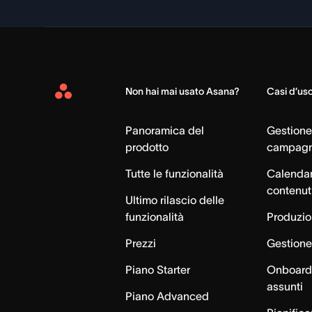
Non hai mai usato Asana?
Casi d’us
Asana
Home
Panoramica del
Gestione
prodotto
campag
Tutte le funzionalità
Calendar
contenut
Ultimo rilascio delle
funzionalità
Produzion
Prezzi
Gestione 
Piano Starter
Onboardi
assunti
Piano Advanced