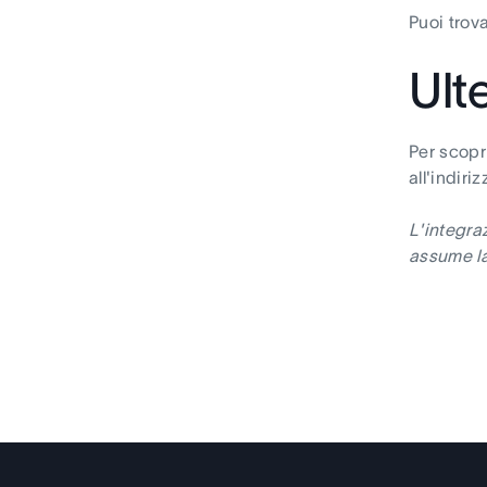
Puoi trova
Ult
Per scopri
all'indiri
L'integra
assume la