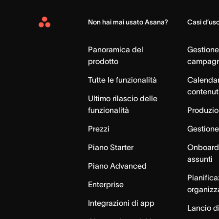
Non hai mai usato Asana?
Casi d’us
Asana
Home
Panoramica del
Gestione
prodotto
campag
Tutte le funzionalità
Calendar
contenut
Ultimo rilascio delle
funzionalità
Produzion
Prezzi
Gestione 
Piano Starter
Onboardi
assunti
Piano Advanced
Pianific
Enterprise
organizz
Integrazioni di app
Lancio di