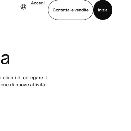
Accedi
Contatta le vendite
Inizia
uarda la demo
Scarica l’app
na
lienti di collegare il 
ione di nuove attività 