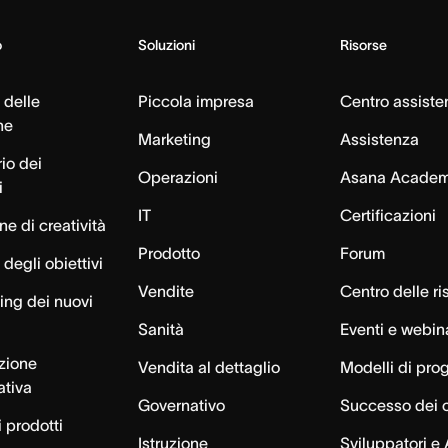
o
Soluzioni
Risorse
 delle
Piccola impresa
Centro assiste
ne
Marketing
Assistenza
io dei
Operazioni
Asana Acade
i
IT
Certificazioni
e di creatività
Prodotto
Forum
degli obiettivi
Vendite
Centro delle ri
ng dei nuovi
Sanità
Eventi e webin
azione
Vendita al dettaglio
Modelli di pro
ativa
Governativo
Successo dei c
 prodotti
Istruzione
Sviluppatori e 