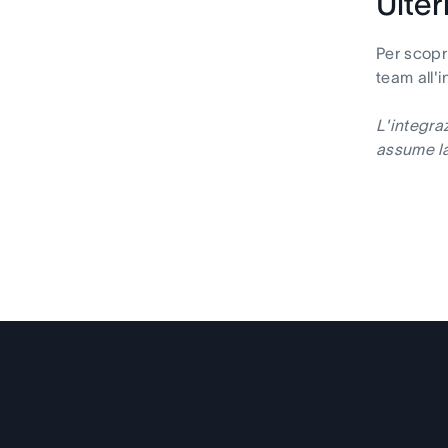
Ulter
Per scopr
team all'
L'integra
assume la