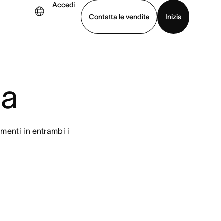
Accedi
Contatta le vendite
Inizia
uarda la demo
Scarica l’app
na
menti in entrambi i 