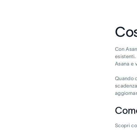
Cos
Con Asana
esistenti
Asana e v
Quando cr
scadenza 
aggiornam
Come
Scopri c