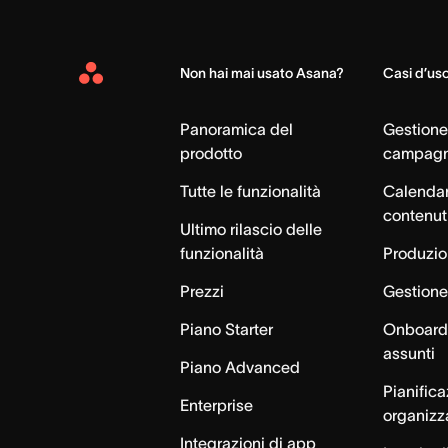
Non hai mai usato Asana?
Casi d’us
Asana
Home
Panoramica del
Gestione
prodotto
campag
Tutte le funzionalità
Calendar
contenut
Ultimo rilascio delle
funzionalità
Produzion
Prezzi
Gestione 
Piano Starter
Onboardi
assunti
Piano Advanced
Pianific
Enterprise
organizz
Integrazioni di app