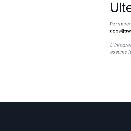
Ult
Per saper
apps@swe
L'integra
assume la