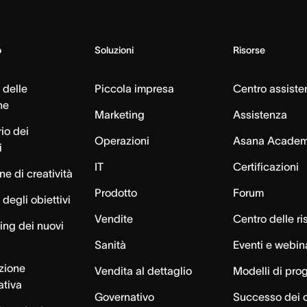
o
Soluzioni
Risorse
 delle
Piccola impresa
Centro assiste
ne
Marketing
Assistenza
io dei
Operazioni
Asana Acade
i
IT
Certificazioni
e di creatività
Prodotto
Forum
degli obiettivi
Vendite
Centro delle ri
ng dei nuovi
Sanità
Eventi e webin
azione
Vendita al dettaglio
Modelli di pro
ativa
Governativo
Successo dei c