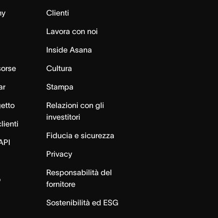
my
Clienti
Lavora con noi
Inside Asana
sorse
Cultura
ar
Stampa
getto
Relazioni con gli
investitori
lienti
Fiducia e sicurezza
API
Privacy
Responsabilità del
o
fornitore
Sostenibilità ed ESG