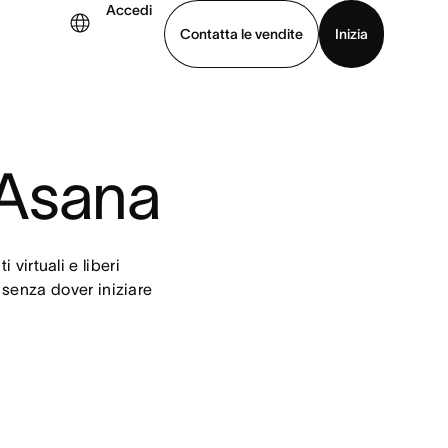
Accedi
Contatta le vendite
Inizia
uarda la demo
Scarica l’app
+ Asana
virtuali e liberi 
 senza dover iniziare 