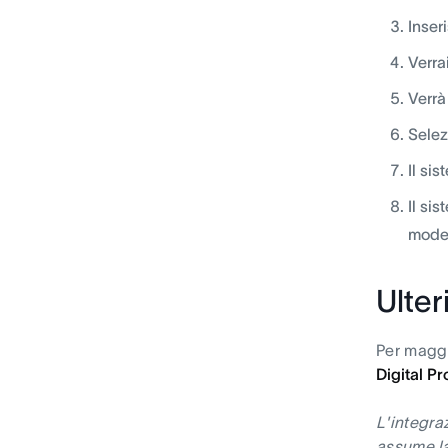
Inser
Verra
Verrà
Selez
Il si
Il si
model
Ulter
Per maggio
Digital Pr
L'integra
assume la