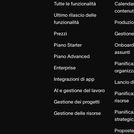
Tutte le funzionalità
Calendar
contenut
Ultimo rilascio delle
funzionalità
Produzion
Prezzi
Gestione 
Piano Starter
Onboardi
assunti
Piano Advanced
Pianific
Enterprise
organizz
Integrazioni di app
Lancio di
AI e gestione del lavoro
Pianifica
risorse
Gestione dei progetti
Pianific
Gestione delle risorse
strategi
Proposte