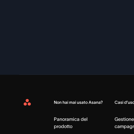
Non hai mai usato Asana?
Casi d’us
Asana
Home
Panoramica del
Gestione
prodotto
campag