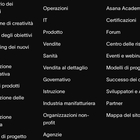
io dei
Operazioni
Asana Acade
i
IT
Certificazioni
e di creatività
Prodotto
Forum
degli obiettivi
Vendite
Centro delle ri
ng dei nuovi
Sanità
Eventi e webin
azione
Vendita al dettaglio
Modelli di pro
ativa
Governativo
Successo dei c
 prodotti
Istruzione
Sviluppatori e 
zione delle
Industria manifatturiera
Partner
Organizzazioni non-
Mappa del sit
azione
profit
ca
Agenzie
 di progetto