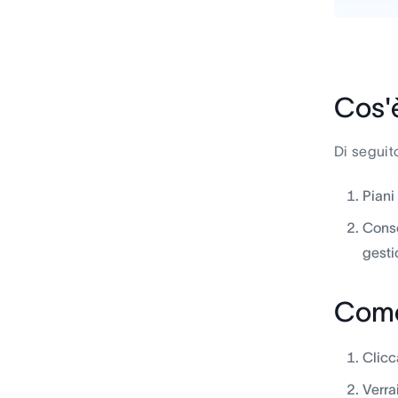
Cos'è
Di seguito
Piani
Conse
gesti
Come
Clicc
Verra