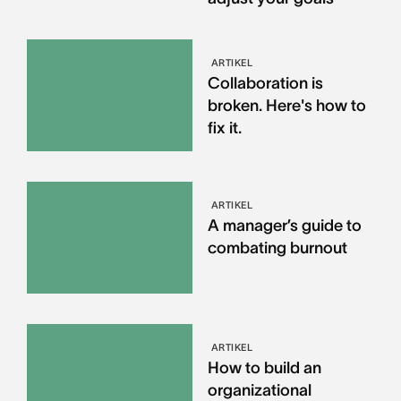
ARTIKEL
Collaboration is
broken. Here's how to
fix it.
ARTIKEL
A manager’s guide to
combating burnout
ARTIKEL
How to build an
organizational