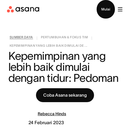
Hubungi penjualan
Mulai
SUMBER DAYA
PERTUMBUHAN & FOKUS TIM
|
|
KEPEMIMPINAN YANG LEBIH BAIK DIMULAI DE ...
Kepemimpinan yang 
lebih baik dimulai 
dengan tidur: Pedoman
Coba Asana sekarang
Rebecca Hinds
24 Februari 2023