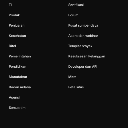
TI
Sertifikasi
Produk
Forum
Penjualan
Pusat sumber daya
Kesehatan
Acara dan webinar
Ritel
Templat proyek
Pemerintahan
Kesuksesan Pelanggan
Pendidikan
Developer dan API
Manufaktur
Mitra
Badan nirlaba
Peta situs
Agensi
Semua tim