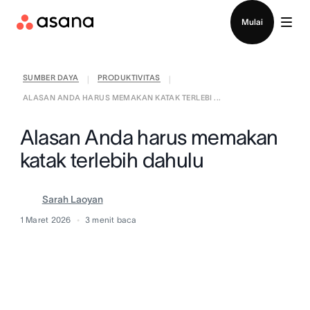
Hubungi penjualan
Mulai
SUMBER DAYA
PRODUKTIVITAS
|
|
ALASAN ANDA HARUS MEMAKAN KATAK TERLEBI ...
Alasan Anda harus memakan
katak terlebih dahulu
Sarah Laoyan
1 Maret 2026
3
menit baca