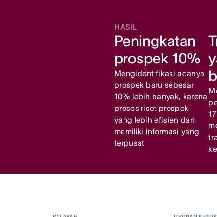
HASIL
Peningkatan
T
prospek 10%
y
b
Mengidentifikasi adanya
prospek baru sebesar
M
10% lebih banyak, karena
p
proses riset prospek
17
yang lebih efisien dan
me
memiliki informasi yang
tr
terpusat
ke
WILAYAH
UKURAN PERU