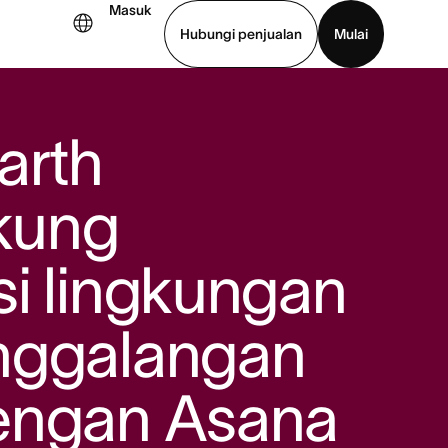
Masuk
Hubungi penjualan
Mulai
hat demo
Unduh aplikasi
arth
kung
i lingkungan
nggalangan
engan Asana