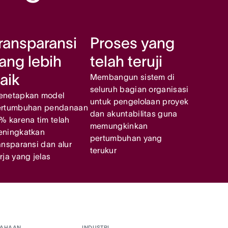
ransparansi
Proses yang
ang lebih
telah teruji
aik
Membangun sistem di
seluruh bagian organisasi
enetapkan model
untuk pengelolaan proyek
ertumbuhan pendanaan
dan akuntabilitas guna
% karena tim telah
memungkinkan
ningkatkan
pertumbuhan yang
ansparansi dan alur
terukur
rja yang jelas
SAHAAN
INDUSTRI