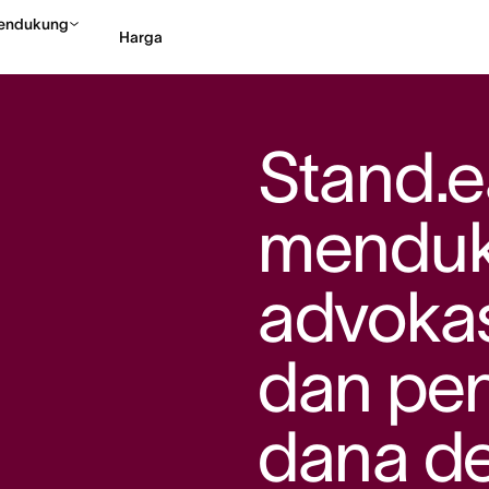
endukung
Harga
Hubungi penjualan
Li
Stand.e
mendu
advokas
dan pe
dana d