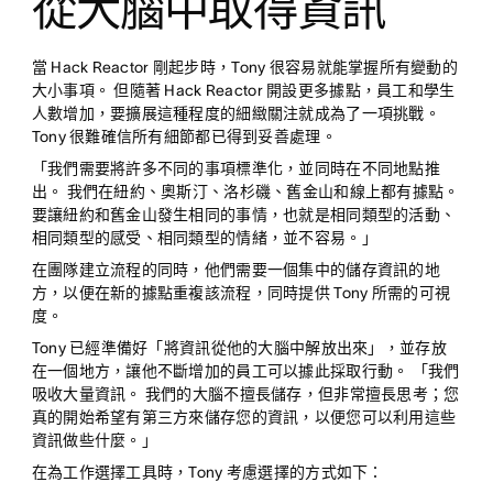
從大腦中取得資訊
當 Hack Reactor 剛起步時，Tony 很容易就能掌握所有變動的
大小事項。 但隨著 Hack Reactor 開設更多據點，員工和學生
人數增加，要擴展這種程度的細緻關注就成為了一項挑戰。
Tony 很難確信所有細節都已得到妥善處理。
「我們需要將許多不同的事項標準化，並同時在不同地點推
出。 我們在紐約、奧斯汀、洛杉磯、舊金山和線上都有據點。
要讓紐約和舊金山發生相同的事情，也就是相同類型的活動、
相同類型的感受、相同類型的情緒，並不容易。」
在團隊建立流程的同時，他們需要一個集中的儲存資訊的地
方，以便在新的據點重複該流程，同時提供 Tony 所需的可視
度。
Tony 已經準備好「將資訊從他的大腦中解放出來」，並存放
在一個地方，讓他不斷增加的員工可以據此採取行動。 「我們
吸收大量資訊。 我們的大腦不擅長儲存，但非常擅長思考；您
真的開始希望有第三方來儲存您的資訊，以便您可以利用這些
資訊做些什麼。」
在為工作選擇工具時，Tony 考慮選擇的方式如下：