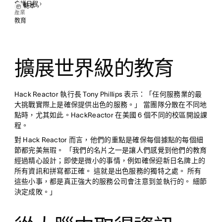
會議日程
範本
產業
98.1%
教育
98.1% 的職缺安置率
擴展世界級的教育
Hack Reactor 執行長 Tony Phillips 表示：「任何服務業的最
大挑戰實際上是確保提供出色的服務。」 當團隊分散在不同地
點時，尤其如此。HackReactor 在美國 6 個不同的校區開設課
程。
對 Hack Reactor 而言，他們的重點是確保每個據點的每個細
節都完美無瑕。 「我們的名片之一是讓人們感覺到他們的教育
經過精心設計；即使是微小的事情，例如確保迎新日名牌上的
所有資訊和拼寫都正確。 這就是出色服務的獨特之處。 所有
這些小事，都是真正強大的服務公司會注意到並執行的。 細節
決定成敗。」