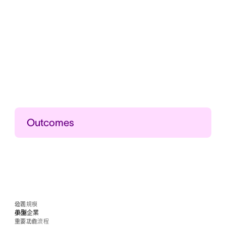
Outcomes
50%
將營運需求減半
$0
將招聘成本降至零
地區
公司規模
97.3%
美洲
小型企業
畢業率 97.3%
重要工作流程
重要功能