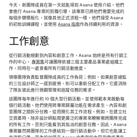
今天，新團隊成員在第一天就能得到 Asana 使用介紹。他們
會進行 Asana 專案的到職引導，該專案已將他們需要完成的
每個步驟模板化，就像其他正式流程一樣。他們接受 Asana
的初始訓練課程，並使用
Asana 指南
作為持續利用的資源。
工作創意
從行銷活動規劃到內容和創意工作，Asana 始終是所有行銷工
作的中心。
專案集
可讓團隊依據三個主要產品事業處組織工
作，同時在一處查看所有行銷活動進度。
領導團隊負責監督團隊成員的工作負荷；例如，如果創意總監
的三位設計師之一感到疲勞，則可以重新分配工作。它還消除
了隊友彼此進行微觀管理和追蹤任務的需求。
該團隊每年進行約 10 個大型行銷活動，並使用範本來啟動每
個行銷活動。他們使用跨專案歸屬功能在需求產生、內容和創
意團隊之間拆分任務，從而簡化其工作流程。例如，在建立社
交資產時，除非設計師點閱更廣泛的專案來瞭解需跨團隊完成
的所有工作，否則只能看到其指派的創意任務。因此，Asana
專案雖然將團隊的工作連結到一個行銷活動中，但它也能讓工