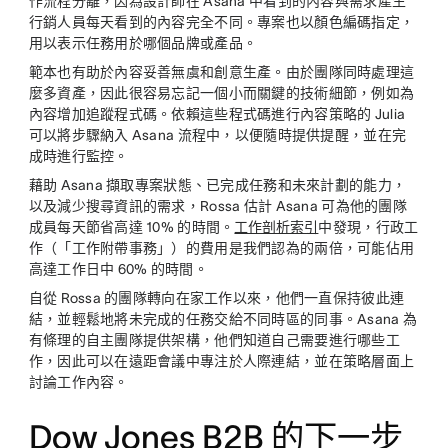
作流程分離，因為設計師在 Asana 中看到的內容與需求產生
行銷人員每天看到的內容完全不同。專案也以顏色編碼指定，
用以表示任務用於哪個品牌或產品。
範本也有助於內容妥善無虞和創意生產。由於團隊同時處理這
麼多資產，因此很容易忘記一個小而關鍵的技術細節，例如為
內容增加追蹤程式碼。依賴這些程式碼進行內容策略的 Julia
可以將步驟納入 Asana 流程中，以便隨時提供提醒，並在完
成時進行監控。
藉助 Asana 擷取專案狀態、已完成任務和未來計劃的能力，
以及減少搜尋資訊的需求，Rossa 估計 Asana 可為他的團隊
成員每天節省高達 10% 的時間。
工作剖析索引
中發現，行政工
作（「工作附帶事務」）的費用是我們認為的兩倍，可能佔用
高達工作日中 60% 的時間。
自從 Rossa 的團隊轉向在家工作以來，他們一直保持彼此連
結，並輕鬆地將未完成的任務交給不同時區的同事。Asana 為
有條理的自主團隊提供架構，他們知道自己需要進行哪些工
作，因此可以在遠距會議中專注於人際連結，並在策略層面上
討論工作內容。
Dow Jones B2B 的下一步