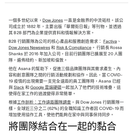
一個多世紀以來，
Dow Jones
一直是金融界的中流砥柱。該公
司成立於 1882 年，主要出版「華爾街日報」等刊物，並透過
其 B2B 部門為企業提供資料和情報解決方案。
B2B 行銷團隊為公司的核心產品和服務創造需求：
Factiva
、
Dow Jones Newswires
和
Risk & Compliance
。 行銷長 Rossa
Shanks 於 2016 年加入公司，目前行銷團隊已擴展至 20 人團
隊，遍佈紐約、新加坡和倫敦。
他在 Asana 的幫助下，促進三個品牌團隊與其需求產生、內
容和創意團隊之間的行銷活動規劃和協作。因此，當 COVID-
19 疫情的出現需要一支完全遠距的員工團隊時，Asana 已經
與
Slack
和
Google 雲端硬碟
一起加入了他們的技術堆疊，這
使得在家工作的過渡變得非常簡單。
根據
工作剖析：工作遠距團隊調查
，與 Dow Jones 行銷團隊一
樣，全球近三分之二 (62%) 的全職知識工作者因 COVID-19 而
增加使用協作工具，使他們能夠在家中與同事保持同步。
將團隊結合在一起的黏合