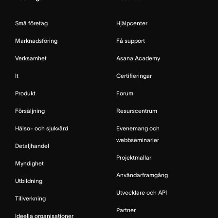
Små företag
Hjälpcenter
Marknadsföring
Få support
Verksamhet
Asana Academy
It
Certifieringar
Produkt
Forum
Försäljning
Resurscentrum
Hälso- och sjukvård
Evenemang och
webbseminarier
Detaljhandel
Projektmallar
Myndighet
Användarframgång
Utbildning
Utvecklare och API
Tillverkning
Partner
Ideella organisationer