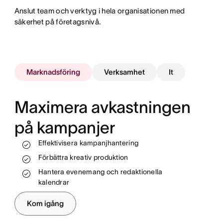
Anslut team och verktyg i hela organisationen med
säkerhet på företagsnivå.
Marknadsföring
Verksamhet
It
Maximera avkastningen
på kampanjer
Följ upp arbetet och se förlopp i realtid
Standardisera och automatisera processer
Effektivisera kampanjhantering
Tilldela resurser på ett effektivare sätt
Stötta teamen och nå intäktsmålen
Förbättra kreativ produktion
Automatisera och effektivisera dina
arbetsflöden
Hantera evenemang och redaktionella
kalendrar
Hantera introduktion för nyanställda och
anställningsavslut
Kom igång