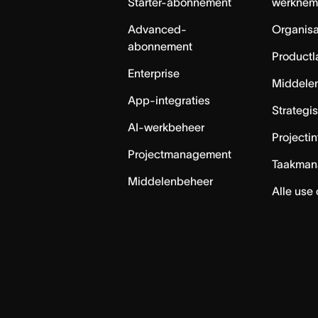
Starter-abonnement
werknem
Advanced-
Organisa
abonnement
Productl
Enterprise
Middele
App-integraties
Strategi
AI-werkbeheer
Projecti
Projectmanagement
Taakman
Middelenbeheer
Alle use