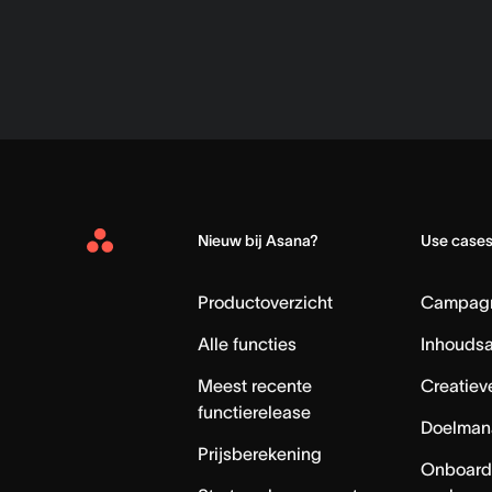
Nieuw bij Asana?
Use case
Asana
Home
Productoverzicht
Campag
Alle functies
Inhouds
Meest recente
Creatiev
functierelease
Doelman
Prijsberekening
Onboard