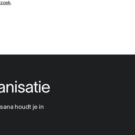
rzoek
.
anisatie
ana houdt je in 