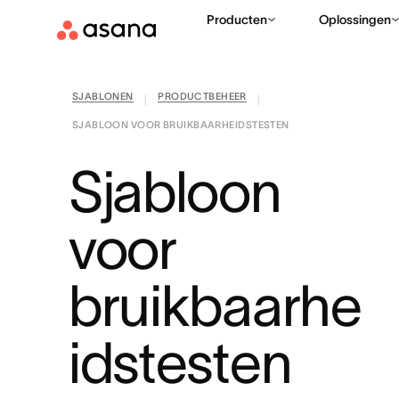
Producten
Oplossingen
SJABLONEN
PRODUCTBEHEER
|
|
SJABLOON VOOR BRUIKBAARHEIDSTESTEN
Sjabloon
voor
bruikbaarhe
idstesten