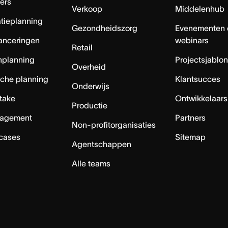
ers
Verkoop
Middelenhub
tieplanning
Gezondheidszorg
Evenementen 
anceringen
webinars
Retail
nplanning
Projectsjablo
Overheid
sche planning
Klantsucces
Onderwijs
ntake
Ontwikkelaars
Productie
agement
Partners
Non-profitorganisaties
 cases
Sitemap
Agentschappen
Alle teams