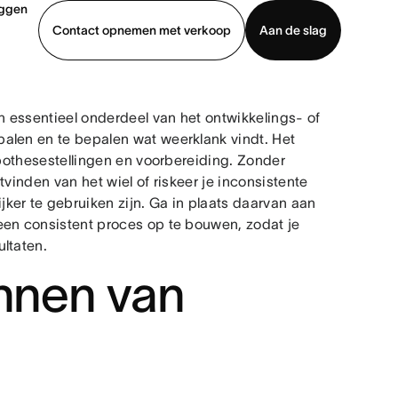
oggen
Contact opnemen met verkoop
Aan de slag
erkoop
Demo bekijken
App downloaden
 essentieel onderdeel van het ontwikkelings- of
alen en te bepalen wat weerklank vindt. Het
ypothesestellingen en voorbereiding. Zonder
vinden van het wiel of riskeer je inconsistente
ker te gebruiken zijn. Ga in plaats daarvan aan
een consistent proces op te bouwen, zodat je
ltaten.
annen van