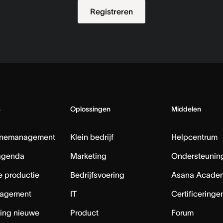
Registreren
s
Oplossingen
Middelen
nemanagement
Klein bedrijf
Helpcentrum
agenda
Marketing
Ondersteuning
e productie
Bedrijfsvoering
Asana Acade
agement
IT
Certificeringe
ing nieuwe
Product
Forum