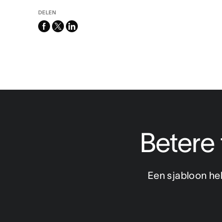
DELEN
facebook
x-
linkedin
twitter
Betere 
Een sjabloon hel