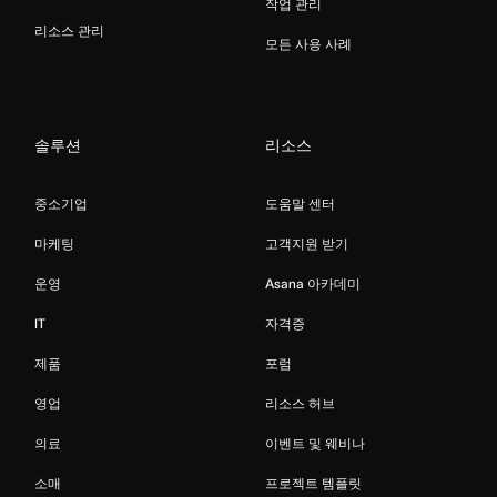
작업 관리
리소스 관리
모든 사용 사례
솔루션
리소스
중소기업
도움말 센터
마케팅
고객지원 받기
운영
Asana 아카데미
IT
자격증
제품
포럼
영업
리소스 허브
의료
이벤트 및 웨비나
소매
프로젝트 템플릿